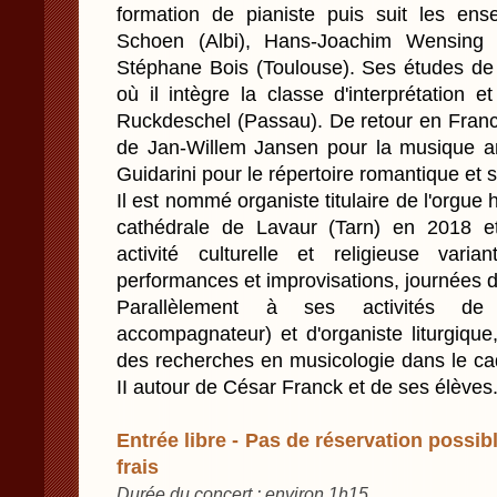
formation de pianiste puis suit les en
Schoen (Albi), Hans-Joachim Wensing 
Stéphane Bois (Toulouse). Ses études de 
où il intègre la classe d'interprétation 
Ruckdeschel (Passau). De retour en France
de Jan-Willem Jansen pour la musique a
Guidarini pour le répertoire romantique et
Il est nommé organiste titulaire de l'orgue h
cathédrale de Lavaur (Tarn) en 2018 e
activité culturelle et religieuse varian
performances et improvisations, journées d
Parallèlement à ses activités de c
accompagnateur) et d'organiste liturgiqu
des recherches en musicologie dans le cad
II autour de César Franck et de ses élèves
Entrée libre - Pas de réservation possibl
frais
Durée du concert : environ 1h15