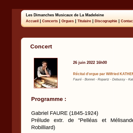
Les Dimanches Musicaux de La Madeleine
|
|
|
|
|
Accueil
Concerts
Orgues
Titulaire
Discographie
Contac
Concert
26 juin 2022 16h00
Récital d'orgue par Wilfried KATH
Fauré - Bonnet - Ropartz - Debussy - K
Programme :
Gabriel FAURE (1845-1924)
Prélude extr. de "Pelléas et Mélisande
Robilliard)