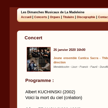
Les Dimanches Musicaux de La Madeleine
|
|
|
|
|
Accueil
Concerts
Orgues
Titulaire
Discographie
Contac
Concert
26 janvier 2020 16h00
Jeune ensemble Cantica Sacra - Thib
direction
Mendelssohn - Liszt - Franck - Fauré - Duruflé
Programme :
Albert KUCHINSKI (2002)
Voici la mort du ciel (création)