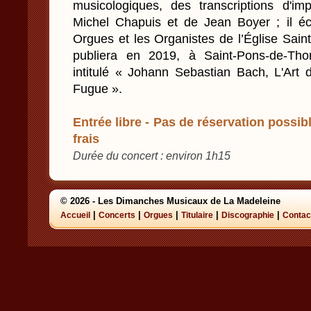
musicologiques, des transcriptions d'i
Michel Chapuis et de Jean Boyer ; il é
Orgues et les Organistes de l’Église Sain
publiera en 2019, à Saint-Pons-de-Tho
intitulé « Johann Sebastian Bach, L'Art d
Fugue ».
Entrée libre - Pas de réservation possibl
frais
Durée du concert : environ 1h15
© 2026 - Les Dimanches Musicaux de La Madeleine
|
|
|
|
|
Accueil
Concerts
Orgues
Titulaire
Discographie
Contac