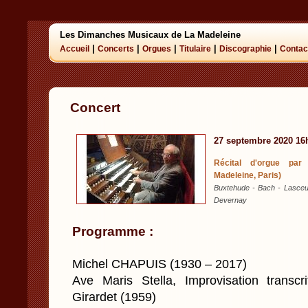
Les Dimanches Musicaux de La Madeleine
|
|
|
|
|
Accueil
Concerts
Orgues
Titulaire
Discographie
Contac
Concert
27 septembre 2020 16
Récital d'orgue par
Madeleine, Paris)
Buxtehude - Bach - Lasceu
Devernay
Programme :
Michel CHAPUIS (1930 – 2017)
Ave Maris Stella, Improvisation transcri
Girardet (1959)