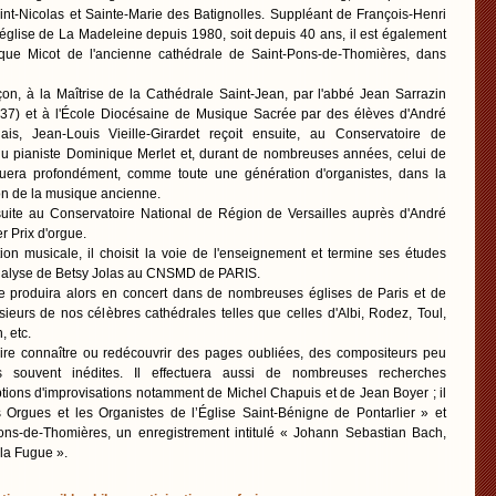
int-Nicolas et Sainte-Marie des Batignolles. Suppléant de François-Henri
église de La Madeleine depuis 1980, soit depuis 40 ans, il est également
torique Micot de l'ancienne cathédrale de Saint-Pons-de-Thomières, dans
on, à la Maîtrise de la Cathédrale Saint-Jean, par l'abbé Jean Sarrazin
37) et à l'École Diocésaine de Musique Sacrée par des élèves d'André
s, Jean-Louis Vieille-Girardet reçoit ensuite, au Conservatoire de
du pianiste Dominique Merlet et, durant de nombreuses années, celui de
uera profondément, comme toute une génération d'organistes, dans la
ion de la musique ancienne.
suite au Conservatoire National de Région de Versailles auprès d'André
er Prix d'orgue.
on musicale, il choisit la voie de l'enseignement et termine ses études
analyse de Betsy Jolas au CNSMD de PARIS.
 se produira alors en concert dans de nombreuses églises de Paris et de
sieurs de nos célèbres cathédrales telles que celles d'Albi, Rodez, Toul,
, etc.
 faire connaître ou redécouvrir des pages oubliées, des compositeurs peu
ns souvent inédites. Il effectuera aussi de nombreuses recherches
ptions d'improvisations notamment de Michel Chapuis et de Jean Boyer ; il
 Orgues et les Organistes de l’Église Saint-Bénigne de Pontarlier » et
ons-de-Thomières, un enregistrement intitulé « Johann Sebastian Bach,
 la Fugue ».