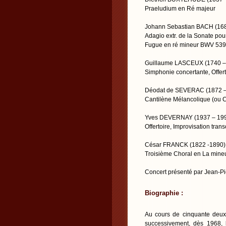
Praeludium en Ré majeur
Johann Sebastian BACH (168
Adagio extr. de la Sonate pou
Fugue en ré mineur BWV 539
Guillaume LASCEUX (1740 –
Simphonie concertante, Offert
Déodat de SEVERAC (1872 –
Cantilène Mélancolique (ou
Yves DEVERNAY (1937 – 19
Offertoire, Improvisation tran
César FRANCK (1822 -1890)
Troisième Choral en La mine
Concert présenté par Jean-
Biographie :
Au cours de cinquante deux a
successivement, dès 1968, 