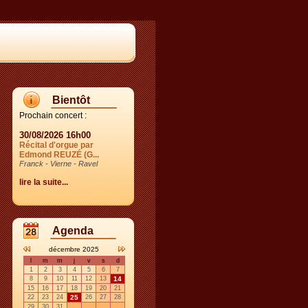
Bientôt
Prochain concert :
30/08/2026 16h00
Récital d'orgue par
Edmond REUZÉ (G...
Franck - Vierne - Ravel
lire la suite...
Agenda
décembre 2025
l
m
m
j
v
s
d
1
2
3
4
5
6
7
8
9
10
11
12
13
14
15
16
17
18
19
20
21
22
23
24
25
26
27
28
29
30
31