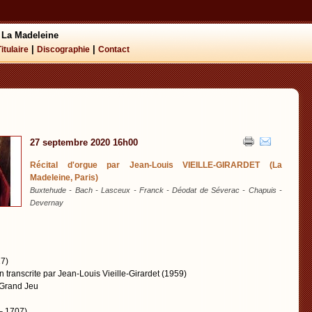
 La Madeleine
|
|
Titulaire
Discographie
Contact
27 septembre 2020 16h00
Récital d'orgue par Jean-Louis VIEILLE-GIRARDET (La
Madeleine, Paris)
Buxtehude - Bach - Lasceux - Franck - Déodat de Séverac - Chapuis -
Devernay
7)
n transcrite par Jean-Louis Vieille-Girardet (1959)
 Grand Jeu
– 1707)