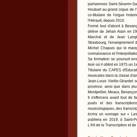
parisiennes Saint-Séverin-Sa
Houbart au grand orgue de l'
co-titulaire de l'orgue his
l'Hérault, depuis 2010.
Formé tout d'abord à Besanç
(élève de Jehan Alain en 19
Marchal et de Jean Langlai
Strasbourg, l'enseignement 
Michel Chapuis qui le marq
connaissance et l'interprétat
Sa formation se poursuit en
Isoir où il obtint en 1975 un 1
Titulaire du CAPES d'Educati
musicales dans la classe d'
Jean-Louis Vieille-Girardet
province, ainsi que dans plu
Montpellier, Meaux, Besançon
Il s'efforcera avant tout de
joués et des transcriptio
musicologiques, des transcri
écrira un ouvrage sur « Les
publiera en 2019, à Saint-P
L'Art de la Transcription et de