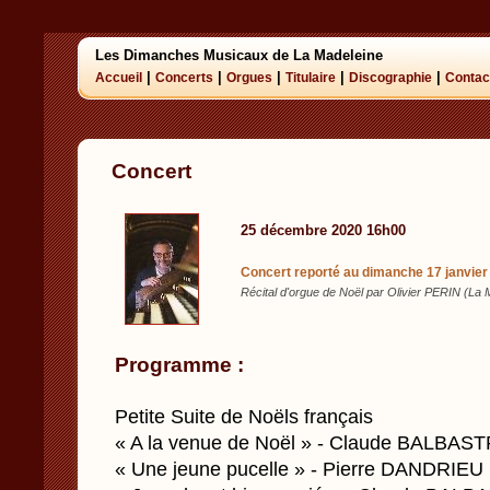
Les Dimanches Musicaux de La Madeleine
|
|
|
|
|
Accueil
Concerts
Orgues
Titulaire
Discographie
Contac
Concert
25 décembre 2020 16h00
Concert reporté au dimanche 17 janvier
Récital d'orgue de Noël par Olivier PERIN (La 
Programme :
Petite Suite de Noëls français
« A la venue de Noël » - Claude BALBAS
« Une jeune pucelle » - Pierre DANDRIEU