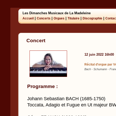
Les Dimanches Musicaux de La Madeleine
|
|
|
|
|
Accueil
Concerts
Orgues
Titulaire
Discographie
Contac
Concert
12 juin 2022 16h00
Récital d'orgue par V
Bach - Schumann - Franck 
Programme :
Johann Sebastian BACH (1685-1750)
Toccata, Adagio et Fugue en Ut majeur B