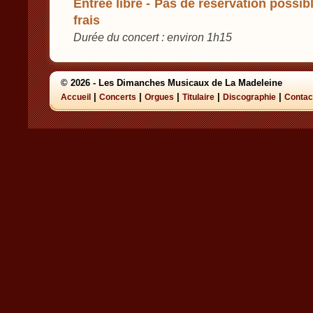
Entrée libre - Pas de réservation possibl
frais
Durée du concert : environ 1h15
© 2026 - Les Dimanches Musicaux de La Madeleine
|
|
|
|
|
Accueil
Concerts
Orgues
Titulaire
Discographie
Contac