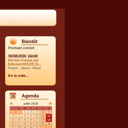
Bientôt
Prochain concert :
30/08/2026 16h00
Récital d'orgue par
Edmond REUZÉ (G...
Franck - Vierne - Ravel
lire la suite...
Agenda
juillet 2026
l
m
m
j
v
s
d
1
2
3
4
5
6
7
8
9
10
11
12
13
14
15
16
17
18
19
20
21
22
23
24
25
26
27
28
29
30
31