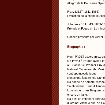
Allegro de la Deuxième Symp
Franz LISZT (1811-1886)
Evocation de la chapelle Sixti
Johannes BRAHMS (1833-18
Prélude et Fugue en La mine
Concert présenté par Olivier
Biographie :
Henri PAGET est organiste tit
Il a travaillé l’orgue avec
où il obtint le Premier Prix
National Supérieur de Musiq
contrepoint et de fugue.
Il enseigne à la Schola Canto
Il a donné de nombreux conce
Saint-Séverin, Saint-Etienn
Luxembourg, en Belgique ai
encore en Italie.
Il a écrit un important corpu
(Cardinal-Archevêque de Par