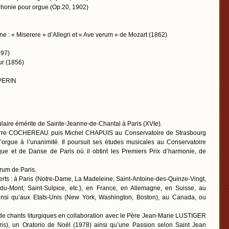
honie pour orgue (Op.20, 1902)
ne : « Miserere » d’Allegri et « Ave verum » de Mozart (1862)
97)
ur (1856)
 PERIN
ulaire émérite de Sainte-Jeanne-de-Chantal à Paris (XVIe).
 Pierre COCHEREAU puis Michel CHAPUIS au Conservatoire de Strasbourg
 d’orgue à l’unanimité. Il poursuit ses études musicales au Conservatoire
ue et de Danse de Paris où il obtint les Premiers Prix d’harmonie, de
rum de Paris.
rts : à Paris (Notre-Dame, La Madeleine, Saint-Antoine-des-Quinze-Vingt,
e-du-Mont, Saint-Sulpice, etc.), en France, en Allemagne, en Suisse, au
nsi qu’aux Etats-Unis (New York, Washington, Boston), au Canada, ou
s de chants liturgiques en collaboration avec le Père Jean-Marie LUSTIGER
is), un Oratorio de Noël (1978) ainsi qu’une Passion selon Saint Jean