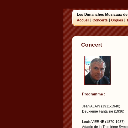
Les Dimanches Musicaux de
|
|
|
Accueil
Concerts
Orgues
Concert
Programme :
Jean ALAIN (1911-1940)
Deuxième Fantaisie (1936)
Louis VIERNE (1870-1937)
Adagio de la Troisième Symp