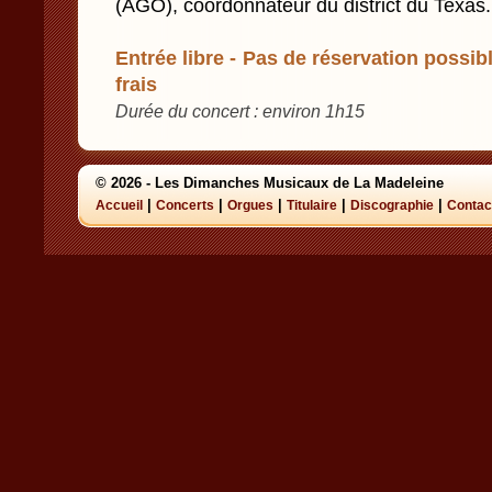
(AGO), coordonnateur du district du Texas.
Entrée libre - Pas de réservation possibl
frais
Durée du concert : environ 1h15
© 2026 - Les Dimanches Musicaux de La Madeleine
|
|
|
|
|
Accueil
Concerts
Orgues
Titulaire
Discographie
Contac