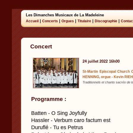
Les Dimanches Musicaux de La Madeleine
|
|
|
|
|
Accueil
Concerts
Orgues
Titulaire
Discographie
Contac
Concert
24 juillet 2022 16h00
St-Martin Episcopal Church 
HENNING, orgue - Kevin RIEHL
Traditionnels et chants sacrés de 
Programme :
Batten - O Sing Joyfully
Hassler - Verbum caro factum est
Duruflé - Tu es Petrus