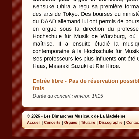
Kensuke Ohira a reçu sa première formati
des arts de Tokyo. Des bourses du ministè
du DAAD allemand lui ont permis de poursu
en orgue sous la direction du professe
Hochschule für Musik de Würzburg, où 
maîtrise. Il a ensuite étudié la musi
contemporaine à la Hochschule für Musi
Ses professeurs les plus influents ont été
Haas, Masaaki Suzuki et Rie Hiroe.
Entrée libre - Pas de réservation possibl
frais
Durée du concert : environ 1h15
© 2026 - Les Dimanches Musicaux de La Madeleine
|
|
|
|
|
Accueil
Concerts
Orgues
Titulaire
Discographie
Contac