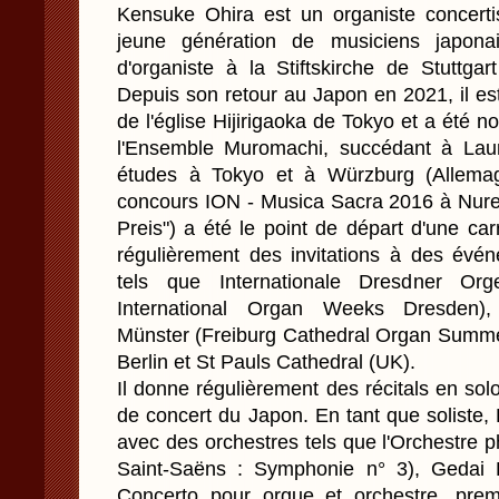
Kensuke Ohira est un organiste concertis
jeune génération de musiciens japona
d'organiste à la Stiftskirche de Stuttga
Depuis son retour au Japon en 2021, il es
de l'église Hijirigaoka de Tokyo et a été n
l'Ensemble Muromachi, succédant à Lau
études à Tokyo et à Würzburg (Allemag
concours ION - Musica Sacra 2016 à Nur
Preis") a été le point de départ d'une carri
régulièrement des invitations à des évén
tels que Internationale Dresdner Org
International Organ Weeks Dresden),
Münster (Freiburg Cathedral Organ Summer
Berlin et St Pauls Cathedral (UK).
Il donne régulièrement des récitals en solo
de concert du Japon. En tant que soliste,
avec des orchestres tels que l'Orchestre 
Saint-Saëns : Symphonie n° 3), Gedai P
Concerto pour orgue et orchestre, prem