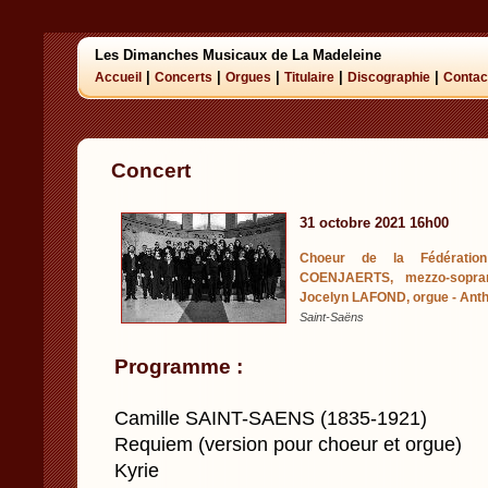
Les Dimanches Musicaux de La Madeleine
|
|
|
|
|
Accueil
Concerts
Orgues
Titulaire
Discographie
Contac
Concert
31 octobre 2021 16h00
Choeur de la Fédération 
COENJAERTS, mezzo-sopra
Jocelyn LAFOND, orgue - Ant
Saint-Saëns
Programme :
Camille SAINT-SAENS (1835-1921)
Requiem (version pour choeur et orgue)
Kyrie