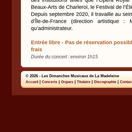
des institutions telles que l’Opéra Royal
Beaux-Arts de Charleroi, le Festival de l’É
Depuis septembre 2020, il travaille au sei
d’Île-de-France (direction artistique 
qu’administrateur.
Entrée libre - Pas de réservation possibl
frais
Durée du concert : environ 1h15
© 2026 - Les Dimanches Musicaux de La Madeleine
|
|
|
|
|
Accueil
Concerts
Orgues
Titulaire
Discographie
Contac