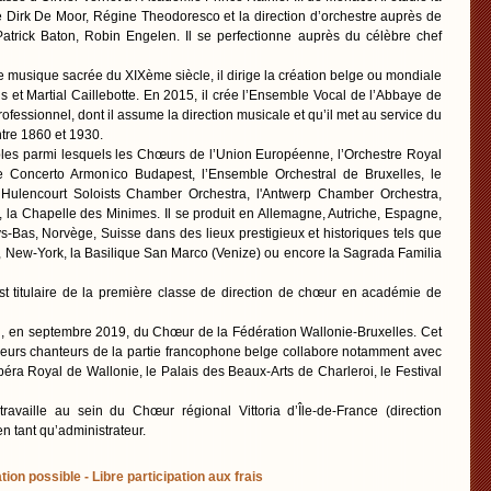
 Dirk De Moor, Régine Theodoresco et la direction d’orchestre auprès de
Patrick Baton, Robin Engelen. Il se perfectionne auprès du célèbre chef
e musique sacrée du XIXème siècle, il dirige la création belge ou mondiale
et Martial Caillebotte. En 2015, il crée l’Ensemble Vocal de l’Abbaye de
fessionnel, dont il assume la direction musicale et qu’il met au service du
ntre 1860 et 1930.
bles parmi lesquels les Chœurs de l’Union Européenne, l’Orchestre Royal
 Concerto Armonico Budapest, l’Ensemble Orchestral de Bruxelles, le
ulencourt Soloists Chamber Orchestra, l'Antwerp Chamber Orchestra,
 la Chapelle des Minimes. Il se produit en Allemagne, Autriche, Espagne,
ays-Bas, Norvège, Suisse dans des lieux prestigieux et historiques tels que
, New-York, la Basilique San Marco (Venize) ou encore la Sagrada Familia
st titulaire de la première classe de direction de chœur en académie de
tion, en septembre 2019, du Chœur de la Fédération Wallonie-Bruxelles. Cet
urs chanteurs de la partie francophone belge collabore notamment avec
’Opéra Royal de Wallonie, le Palais des Beaux-Arts de Charleroi, le Festival
ravaille au sein du Chœur régional Vittoria d’Île-de-France (direction
en tant qu’administrateur.
tion possible - Libre participation aux frais