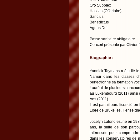
Oro Supplex
Hostias (Offertoire)
Sanctus
Benedictus
Agnus Dei
Passe sanitaire obligatoire
Concert présenté par Olivier
Biographie :
Yannick Taymans a étudié le 
Namur dans les classes d’É
perfectionné sa formation voc
Lauréat de plusieurs concour
au Luxembourg (2011) ainsi q
Ans (2011).
Il est par ailleurs licencié 
Libre de Bruxelles. Il enseigne
Jocelyn Lafond est né en 1989
ans, la suite de son parco
intéressée pour comprendre
dans les conservatoires de m