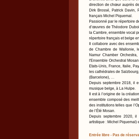
direction de chœur auprès de
Dirk Brossé, Patrick Davin, 
français Michel Piquemal.
Passionné par le répertoire d
d’œuvres de Théodore Dubois 
la Cambre, ensemble vocal pro
répertoire français et belge e
Il collabore avec des ensem
de Chambre de Wallonie, le
Namur Chamber Orchestra, H
l'Ensemble Orchestral Mosan,
Etats-Unis, France, Italie, P
les cathédrales de Salzbourg
(Barcelone), …
Depuis septembre 2018, il e
musique belge, à La Hulpe.
Il est à l’origine de la créa
ensemble composé des meille
des institutions telles que l
de l’Été Mosan.
Depuis septembre 2020, il t
artistique : Michel Piquemal) 
Entrée libre - Pas de réserva