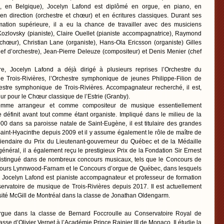
 en Belgique), Jocelyn Lafond est diplômé en orgue, en piano, en
 direction (orchestre et chœur) et en écritures classiques. Durant ses
tion supérieure, il a eu la chance de travailler avec des musiciens
ozlovsky (pianiste), Claire Ouellet (pianiste accompagnatrice), Raymond
 chœur), Christian Lane (organiste), Hans-Ola Ericsson (organiste) Gilles
ef d’orchestre), Jean-Pierre Deleuze (compositeur) et Denis Menier (chef
re, Jocelyn Lafond a déjà dirigé à plusieurs reprises l’Orchestre du
 Trois-Rivières, l’Orchestre symphonique de jeunes Philippe-Filion de
estre symphonique de Trois-Rivières. Accompagnateur recherché, il est,
eur pour le Chœur classique de l’Estrie (Granby).
comme arrangeur et comme compositeur de musique essentiellement
e définit avant tout comme étant organiste. Impliqué dans le milieu de la
00 dans sa paroisse natale de Saint-Eugène, il est titulaire des grandes
aint-Hyacinthe depuis 2009 et il y assume également le rôle de maître de
iendaire du Prix du Lieutenant-gouverneur du Québec et de la Médaille
éral, il a également reçu le prestigieux Prix de la Fondation Sir Ernest
 distingué dans de nombreux concours musicaux, tels que le Concours de
ours Lynnwood-Farnam et le Concours d’orgue de Québec, dans lesquels
x. Jocelyn Lafond est pianiste accompagnateur et professeur de formation
ervatoire de musique de Trois-Rivières depuis 2017. Il est actuellement
rsité McGill de Montréal dans la classe de Jonathan Oldengarm.
orgue dans la classe de Bernard Foccroulle au Conservatoire Royal de
asse d’Olivier Vernet à l’Académie Prince Rainier III de Monaco. Il étudie la