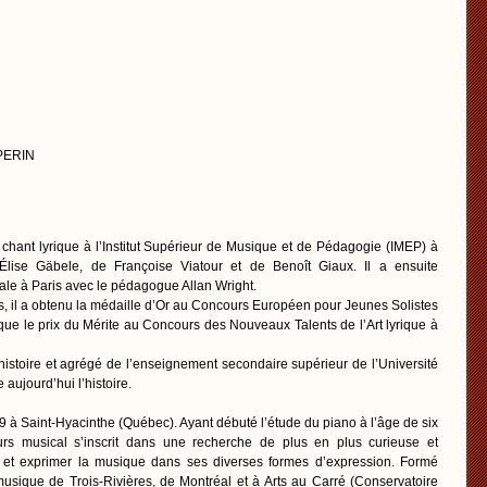
 PERIN
chant lyrique à l’Institut Supérieur de Musique et de Pédagogie (IMEP) à
lise Gäbele, de Françoise Viatour et de Benoît Giaux. Il a ensuite
ale à Paris avec le pédagogue Allan Wright.
s, il a obtenu la médaille d’Or au Concours Européen pour Jeunes Solistes
ue le prix du Mérite au Concours des Nouveaux Talents de l’Art lyrique à
en histoire et agrégé de l’enseignement secondaire supérieur de l’Université
 aujourd’hui l’histoire.
 à Saint-Hyacinthe (Québec). Ayant débuté l’étude du piano à l’âge de six
urs musical s’inscrit dans une recherche de plus en plus curieuse et
 et exprimer la musique dans ses diverses formes d’expression. Formé
usique de Trois-Rivières, de Montréal et à Arts au Carré (Conservatoire