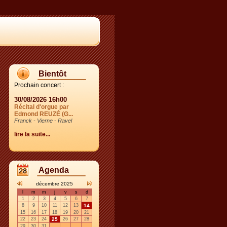
Bientôt
Prochain concert :
30/08/2026 16h00
Récital d'orgue par
Edmond REUZÉ (G...
Franck - Vierne - Ravel
lire la suite...
Agenda
décembre 2025
l
m
m
j
v
s
d
1
2
3
4
5
6
7
8
9
10
11
12
13
14
15
16
17
18
19
20
21
22
23
24
25
26
27
28
29
30
31