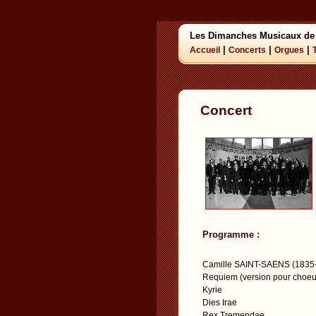
Les Dimanches Musicaux de
|
|
|
Accueil
Concerts
Orgues
Concert
Programme :
Camille SAINT-SAENS (1835
Requiem (version pour choeur
Kyrie
Dies Irae
Rex Tremendae