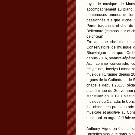
royal de musique de Mons,
accompagnement au piano, en
nombreuses années de forma
passionnés tels que Michel K
Perrin (organiste et chef de
Bellemare (compositeur et ch
de chœur).
En tant que chef d’orchest
Conservatoire de musique de
Shawinigan ainsi que l’Orch
depuis 2016, pianiste-répétit
Actif comme concertiste, 
religieuse, Jocelyn Lafond s
musique liturgique depuis 20
orgues de la Cathédrale de S
chapelle depuis 2017. Récip
académique du Gouverneur gén
MacMillan en 2019. Il s’est
musique du Canada, le Conc
il a obtenu les premiers pri
musicale et auditive au Cons
doctorant en orgue à l’Unive
Anthony Vigneron étudie l’
Bruxelles ainsi que dans la cl