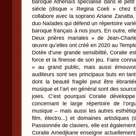
baroque Athénaïs spécialisé dans le peti
siècle (disque « Regina Coeli » chez B
collabore avec la soprano Ariane Zanatta.
duo Naïades qui défend un répertoire varié
baroque français à nos jours. En outre, ell
Deux prières mariales » de Jean-Charle
œuvre qu’elles ont créé en 2020 au Temple 
Dotée d’une grande sensibilité, Coralie est
force et la finesse de son jeu. Faire conna
» au grand public, mais aussi émouvoir
auditeurs sont ses principaux buts en tan
dont la beauté fragile peut être ébranlé
musique et l’art en général sont des source
joies. C’est pourquoi Coralie développe
concernant le large répertoire de l’o
musique – mais aussi les autres esthéti
film, électro...) et domaines artistiques (da
Passionnée de claviers, elle est également 
Coralie Amedjkane enseigne actuellement 