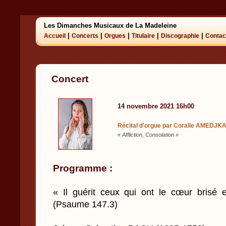
Les Dimanches Musicaux de La Madeleine
|
|
|
|
|
Accueil
Concerts
Orgues
Titulaire
Discographie
Contac
Concert
14 novembre 2021 16h00
Récital d'orgue par Coralie AMEDJK
« Affliction, Consolation »
Programme :
« Il guérit ceux qui ont le cœur brisé 
(Psaume 147.3)