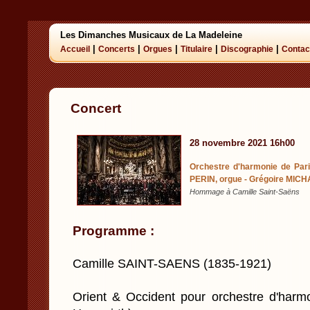
Les Dimanches Musicaux de La Madeleine
|
|
|
|
|
Accueil
Concerts
Orgues
Titulaire
Discographie
Contac
Concert
28 novembre 2021 16h00
Orchestre d'harmonie de Pari
PERIN, orgue - Grégoire MICH
Hommage à Camille Saint-Saëns
Programme :
Camille SAINT-SAENS (1835-1921)
Orient & Occident pour orchestre d'harmon