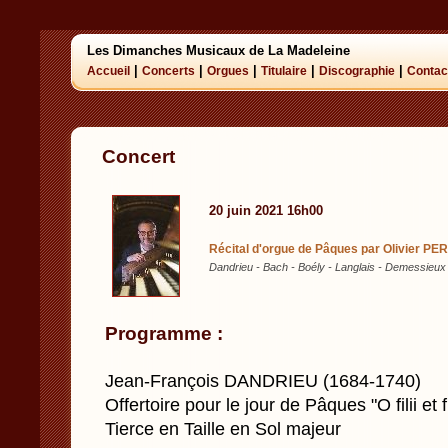
Les Dimanches Musicaux de La Madeleine
|
|
|
|
|
Accueil
Concerts
Orgues
Titulaire
Discographie
Contac
Concert
20 juin 2021 16h00
Récital d'orgue de Pâques par Olivier PER
Dandrieu - Bach - Boély - Langlais - Demessieux 
Programme :
Jean-François DANDRIEU (1684-1740)
Offertoire pour le jour de Pâques "O filii et f
Tierce en Taille en Sol majeur