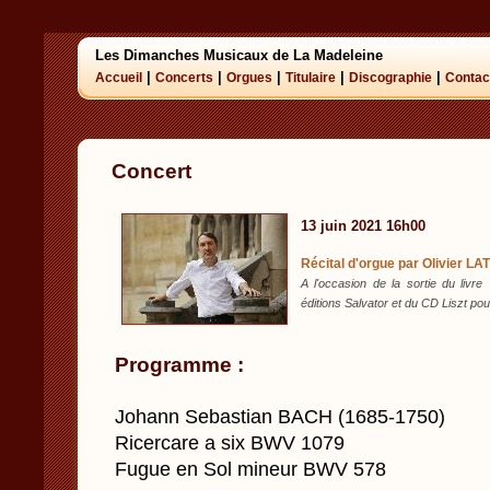
Les Dimanches Musicaux de La Madeleine
|
|
|
|
|
Accueil
Concerts
Orgues
Titulaire
Discographie
Contac
Concert
13 juin 2021 16h00
Récital d'orgue par Olivier L
A l'occasion de la sortie du livre
éditions Salvator et du CD Liszt pour
Programme :
Johann Sebastian BACH (1685-1750)
Ricercare a six BWV 1079
Fugue en Sol mineur BWV 578