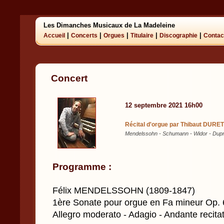
Les Dimanches Musicaux de La Madeleine
|
|
|
|
|
Accueil
Concerts
Orgues
Titulaire
Discographie
Contac
Concert
12 septembre 2021 16h00
Récital d'orgue par Thibaut DURE
Mendelssohn - Schumann - Widor - Dup
Programme :
Félix MENDELSSOHN (1809-1847)
1ère Sonate pour orgue en Fa mineur Op. 
Allegro moderato - Adagio - Andante recitat