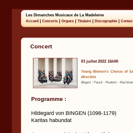
Les Dimanches Musicaux de La Madeleine
|
|
|
|
|
Accueil
Concerts
Orgues
Titulaire
Discographie
Contac
Concert
03 juillet 2022 16h00
Young Women's Chorus of S
direction
Bingen - Fauré - Poulenc - Rachmani
Programme :
Hildegard von BINGEN (1098-1179)
Karitas habundat