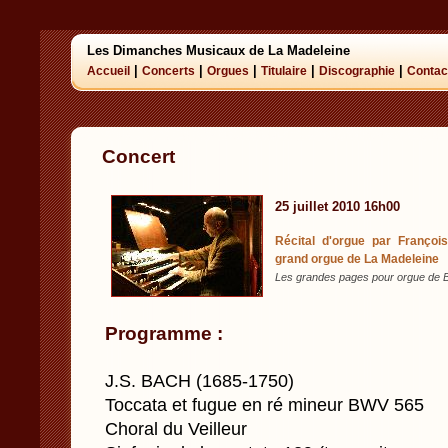
Les Dimanches Musicaux de La Madeleine
|
|
|
|
|
Accueil
Concerts
Orgues
Titulaire
Discographie
Contac
Concert
25 juillet 2010 16h00
Récital d'orgue par François
grand orgue de La Madeleine
Les grandes pages pour orgue de Ba
Programme :
J.S. BACH (1685-1750)
Toccata et fugue en ré mineur BWV 565
Choral du Veilleur