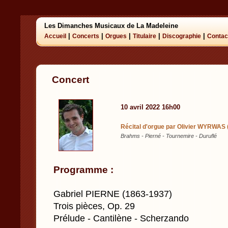
Les Dimanches Musicaux de La Madeleine
|
|
|
|
|
Accueil
Concerts
Orgues
Titulaire
Discographie
Contac
Concert
10 avril 2022 16h00
Récital d'orgue par Olivier WYRWAS
Brahms - Pierné - Tournemire - Duruflé
Programme :
Gabriel PIERNE (1863-1937)
Trois pièces, Op. 29
Prélude - Cantilène - Scherzando