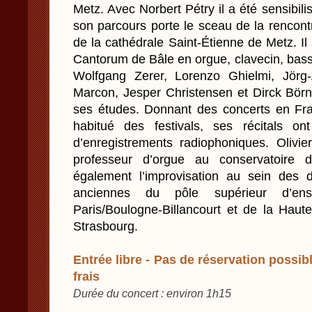
Metz. Avec Norbert Pétry il a été sensibil
son parcours porte le sceau de la rencont
de la cathédrale Saint-Étienne de Metz. Il
Cantorum de Bâle en orgue, clavecin, bass
Wolfgang Zerer, Lorenzo Ghielmi, Jörg-
Marcon, Jesper Christensen et Dirck Börn
ses études. Donnant des concerts en Fr
habitué des festivals, ses récitals ont 
d’enregistrements radiophoniques. Olivi
professeur d’orgue au conservatoire
également l’improvisation au sein des
anciennes du pôle supérieur d’ense
Paris/Boulogne-Billancourt et de la Haut
Strasbourg.
Entrée libre - Pas de réservation possibl
frais
Durée du concert : environ 1h15