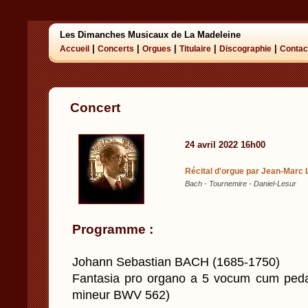
Les Dimanches Musicaux de La Madeleine
|
|
|
|
|
Accueil
Concerts
Orgues
Titulaire
Discographie
Contac
Concert
24 avril 2022 16h00
Récital d'orgue par Jean-Marc
Bach - Tournemire - Daniel-Lesur
Programme :
Johann Sebastian BACH (1685-1750)
Fantasia pro organo a 5 vocum cum pedali
mineur BWV 562)