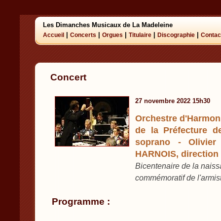
Les Dimanches Musicaux de La Madeleine
|
|
|
|
|
Accueil
Concerts
Orgues
Titulaire
Discographie
Contac
Concert
27 novembre 2022 15h30
Orchestre d'Harmoni
de la Préfecture 
soprano - Olivier
HARNOIS, direction
Bicentenaire de la nais
commémoratif de l'armis
Programme :