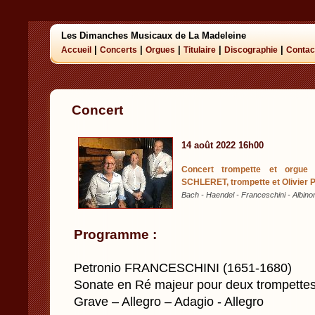
Les Dimanches Musicaux de La Madeleine
|
|
|
|
|
Accueil
Concerts
Orgues
Titulaire
Discographie
Contac
Concert
14 août 2022 16h00
Concert trompette et orgue
SCHLERET, trompette et Olivier 
Bach - Haendel - Franceschini - Albinon
Programme :
Petronio FRANCESCHINI (1651-1680)
Sonate en Ré majeur pour deux trompettes
Grave – Allegro – Adagio - Allegro