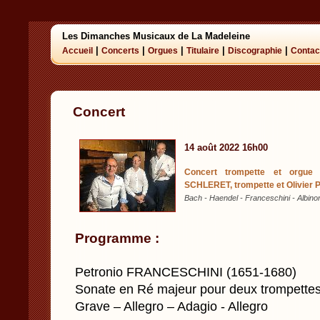
Les Dimanches Musicaux de La Madeleine
|
|
|
|
|
Accueil
Concerts
Orgues
Titulaire
Discographie
Contac
Concert
14 août 2022 16h00
Concert trompette et orgue
SCHLERET, trompette et Olivier 
Bach - Haendel - Franceschini - Albinon
Programme :
Petronio FRANCESCHINI (1651-1680)
Sonate en Ré majeur pour deux trompettes
Grave – Allegro – Adagio - Allegro