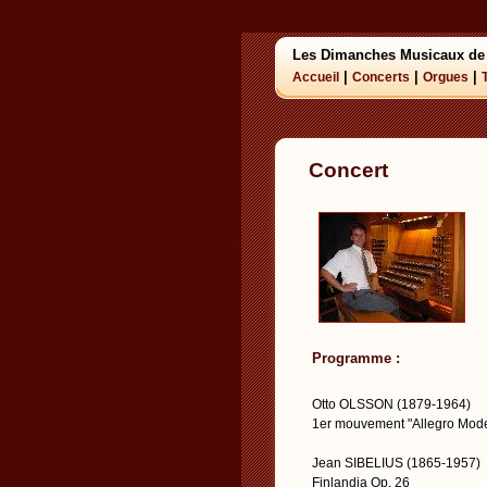
Les Dimanches Musicaux de
|
|
|
Accueil
Concerts
Orgues
Concert
Programme :
Otto OLSSON (1879-1964)
1er mouvement "Allegro Mode
Jean SIBELIUS (1865-1957)
Finlandia Op. 26