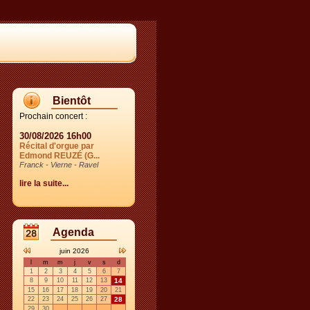
Bientôt
Prochain concert :
30/08/2026 16h00
Récital d'orgue par
Edmond REUZÉ (G...
Franck - Vierne - Ravel
lire la suite...
Agenda
juin 2026
l
m
m
j
v
s
d
1
2
3
4
5
6
7
8
9
10
11
12
13
14
15
16
17
18
19
20
21
22
23
24
25
26
27
28
29
30