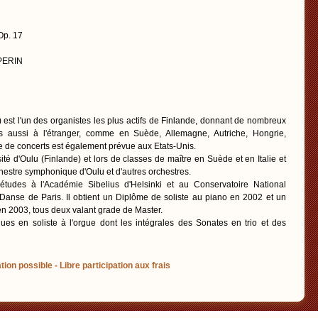
Op. 17
 PERIN
st l'un des organistes les plus actifs de Finlande, donnant de nombreux
s aussi à l'étranger, comme en Suède, Allemagne, Autriche, Hongrie,
e de concerts est également prévue aux Etats-Unis.
sité d'Oulu (Finlande) et lors de classes de maître en Suède et en Italie et
hestre symphonique d'Oulu et d'autres orchestres.
tudes à l'Académie Sibelius d'Helsinki et au Conservatoire National
Danse de Paris. Il obtient un Diplôme de soliste au piano en 2002 et un
en 2003, tous deux valant grade de Master.
sques en soliste à l'orgue dont les intégrales des Sonates en trio et des
tion possible - Libre participation aux frais