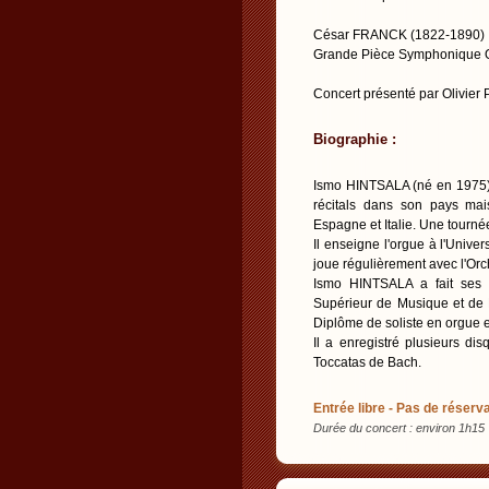
César FRANCK (1822-1890)
Grande Pièce Symphonique 
Concert présenté par Olivier
Biographie :
Ismo HINTSALA (né en 1975) e
récitals dans son pays mai
Espagne et Italie. Une tourné
Il enseigne l'orgue à l'Univer
joue régulièrement avec l'Orc
Ismo HINTSALA a fait ses é
Supérieur de Musique et de 
Diplôme de soliste en orgue 
Il a enregistré plusieurs di
Toccatas de Bach.
Entrée libre - Pas de réserva
Durée du concert : environ 1h15