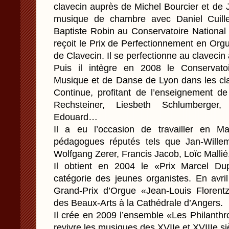
clavecin auprès de Michel Bourcier et de J
musique de chambre avec Daniel Cuiller
Baptiste Robin au Conservatoire National
reçoit le Prix de Perfectionnement en Orgu
de Clavecin. Il se perfectionne au clavecin
Puis il intègre en 2008 le Conservato
Musique et de Danse de Lyon dans les cl
Continue, profitant de l’enseignement d
Rechsteiner, Liesbeth Schlumberger,
Edouard…
Il a eu l’occasion de travailler en Ma
pédagogues réputés tels que Jan-Willem
Wolfgang Zerer, Francis Jacob, Loïc Mallié
Il obtient en 2004 le «Prix Marcel Du
catégorie des jeunes organistes. En avril
Grand-Prix d’Orgue «Jean-Louis Florent
des Beaux-Arts à la Cathédrale d’Angers.
Il crée en 2009 l’ensemble «Les Philanthr
revivre les musiques des XVIIe et XVIIIe si