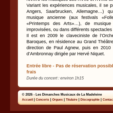
Variant les expériences musicales, il se pr
Angers, Saarbrucken, Allemagne…) qu
musique ancienne (aux festivals «Fol
«Printemps des Arts»…), de musique
improvisées, ou dans différents spectacles
Il est en 2009 le claveciniste de l’Orc
Baroques, en résidence au Grand Théâtre
direction de Paul Agnew, puis en 2010 
d’Ambronnay dirigée par Hervé Niquet.
Entrée libre - Pas de réservation possibl
frais
Durée du concert : environ 1h15
© 2026 - Les Dimanches Musicaux de La Madeleine
|
|
|
|
|
Accueil
Concerts
Orgues
Titulaire
Discographie
Contac