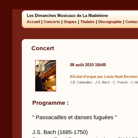
Les Dimanches Musicaux de La Madeleine
|
|
|
|
|
Accueil
Concerts
Orgues
Titulaire
Discographie
Contac
Concert
08 août 2010 16h00
Récital d'orgue par Louis-Noël Bestio
J.B. Cabanilles - J.S. Bach - C. Franck - J. Al
Programme :
" Passacailles et danses fuguées "
J.S. Bach (1685-1750)