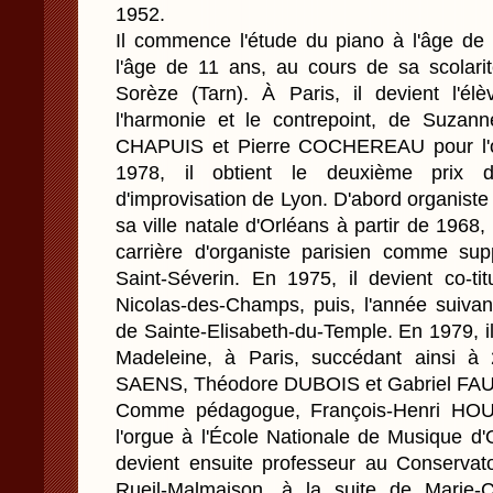
1952.
Il commence l'étude du piano à l'âge de 
l'âge de 11 ans, au cours de sa scolari
Sorèze (Tarn). À Paris, il devient l'él
l'harmonie et le contrepoint, de Suza
CHAPUIS et Pierre COCHEREAU pour l'org
1978, il obtient le deuxième prix d
d'improvisation de Lyon. D'abord organiste 
sa ville natale d'Orléans à partir de 196
carrière d'organiste parisien comme su
Saint-Séverin. En 1975, il devient co-tit
Nicolas-des-Champs, puis, l'année suivant
de Sainte-Elisabeth-du-Temple. En 1979, i
Madeleine, à Paris, succédant ainsi à
SAENS, Théodore DUBOIS et Gabriel FA
Comme pédagogue, François-Henri HOU
l'orgue à l'École Nationale de Musique d'
devient ensuite professeur au Conservat
Rueil-Malmaison, à la suite de Marie-