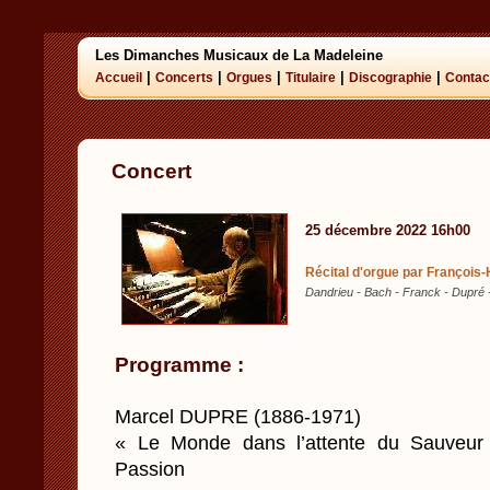
Les Dimanches Musicaux de La Madeleine
|
|
|
|
|
Accueil
Concerts
Orgues
Titulaire
Discographie
Contac
Concert
25 décembre 2022 16h00
Récital d'orgue par François
Dandrieu - Bach - Franck - Dupré 
Programme :
Marcel DUPRE (1886-1971)
« Le Monde dans l’attente du Sauveur 
Passion