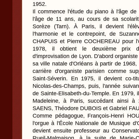
1952.
Il commence l'étude du piano à l'âge de 
l'âge de 11 ans, au cours de sa scolari
Sorèze (Tarn). À Paris, il devient l'él
l'harmonie et le contrepoint, de Suza
CHAPUIS et Pierre COCHEREAU pour l'org
1978, il obtient le deuxième prix d
d'improvisation de Lyon. D'abord organiste 
sa ville natale d'Orléans à partir de 196
carrière d'organiste parisien comme su
Saint-Séverin. En 1975, il devient co-tit
Nicolas-des-Champs, puis, l'année suivant
de Sainte-Elisabeth-du-Temple. En 1979, i
Madeleine, à Paris, succédant ainsi à
SAENS, Théodore DUBOIS et Gabriel FA
Comme pédagogue, François-Henri HOU
l'orgue à l'École Nationale de Musique d'
devient ensuite professeur au Conservat
Rueil-Malmaison, à la suite de Marie-