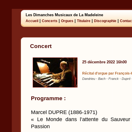
Les Dimanches Musicaux de La Madeleine
|
|
|
|
|
Accueil
Concerts
Orgues
Titulaire
Discographie
Contac
Concert
25 décembre 2022 16h00
Récital d'orgue par François
Dandrieu - Bach - Franck - Dupré 
Programme :
Marcel DUPRE (1886-1971)
« Le Monde dans l’attente du Sauveur 
Passion