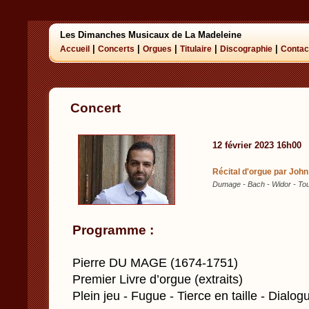
Les Dimanches Musicaux de La Madeleine
|
|
|
|
|
Accueil
Concerts
Orgues
Titulaire
Discographie
Contac
Concert
12 février 2023 16h00
Récital d'orgue par Joh
Dumage - Bach - Widor - Tou
Programme :
Pierre DU MAGE (1674-1751)
Premier Livre d’orgue (extraits)
Plein jeu - Fugue - Tierce en taille - Dialo