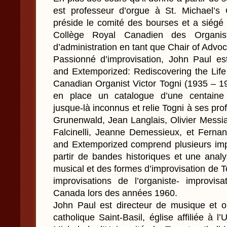
est professeur d’orgue à St. Michael’s 
préside le comité des bourses et a siégé
Collège Royal Canadien des Organist
d’administration en tant que Chair of Advo
Passionné d’improvisation, John Paul e
and Extemporized: Rediscovering the Life
Canadian Organist Victor Togni (1935 – 19
en place un catalogue d’une centaine
jusque-là inconnus et relie Togni à ses p
Grunenwald, Jean Langlais, Olivier Messi
Falcinelli, Jeanne Demessieux, et Fern
and Extemporized comprend plusieurs impr
partir de bandes historiques et une anal
musical et des formes d’improvisation de T
improvisations de l’organiste- improvi
Canada lors des années 1960.
John Paul est directeur de musique et org
catholique Saint-Basil, église affiliée à l