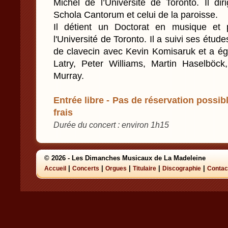
Michel de l’Université de Toronto. Il di
Schola Cantorum et celui de la paroisse.
Il détient un Doctorat en musique et
l'Université de Toronto. Il a suivi ses étude
de clavecin avec Kevin Komisaruk et a ég
Latry, Peter Williams, Martin Haselbö
Murray.
Entrée libre - Pas de réservation possibl
frais
Durée du concert : environ 1h15
© 2026 - Les Dimanches Musicaux de La Madeleine
|
|
|
|
|
Accueil
Concerts
Orgues
Titulaire
Discographie
Contac