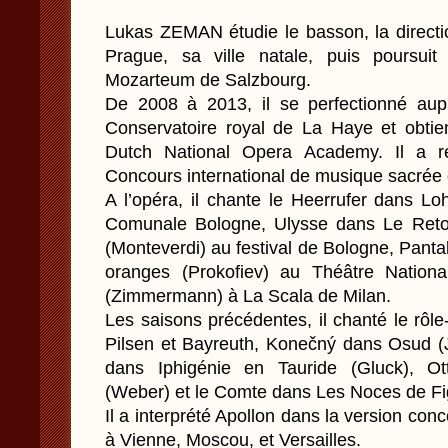
Lukas ZEMAN étudie le basson, la directio
Prague, sa ville natale, puis poursuit
Mozarteum de Salzbourg.
De 2008 à 2013, il se perfectionné au
Conservatoire royal de La Haye et obtie
Dutch National Opera Academy. Il a 
Concours international de musique sacré
A l’opéra, il chante le Heerrufer dans L
Comunale Bologne, Ulysse dans Le Retou
(Monteverdi) au festival de Bologne, Pant
oranges (Prokofiev) au Théâtre Nation
(Zimmermann) à La Scala de Milan.
Les saisons précédentes, il chanté le rôle-
Pilsen et Bayreuth, Konečný dans Osud (
dans Iphigénie en Tauride (Gluck), Ot
(Weber) et le Comte dans Les Noces de F
Il a interprété Apollon dans la version c
à Vienne, Moscou, et Versailles.