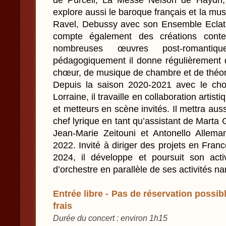
de Purcell, La Messe Nelson de Haydn,
explore aussi le baroque français et la mu
Ravel, Debussy avec son Ensemble Eclats
compte également des créations conte
nombreuses œuvres post-romantiq
pédagogiquement il donne régulièrement d
chœur, de musique de chambre et de théor
Depuis la saison 2020-2021 avec le chœ
Lorraine, il travaille en collaboration arti
et metteurs en scène invités. Il mettra aus
chef lyrique en tant qu’assistant de Marta 
Jean-Marie Zeitouni et Antonello Allema
2022. Invité à diriger des projets en Franc
2024, il développe et poursuit son act
d’orchestre en parallèle de ses activités n
Entrée libre - Pas de réservation possibl
frais
Durée du concert : environ 1h15