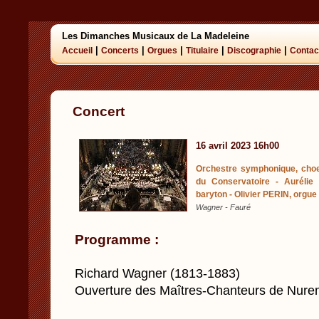
Les Dimanches Musicaux de La Madeleine
|
|
|
|
|
Accueil
Concerts
Orgues
Titulaire
Discographie
Contac
Concert
16 avril 2023 16h00
Orchestre symphonique, choe
du Conservatoire - Auréli
baryton - Olivier PERIN, orgu
Wagner - Fauré
Programme :
Richard Wagner (1813-1883)
Ouverture des Maîtres-Chanteurs de Nur