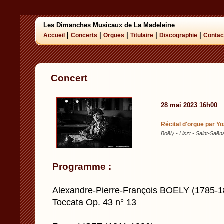
Les Dimanches Musicaux de La Madeleine
|
|
|
|
|
Accueil
Concerts
Orgues
Titulaire
Discographie
Contac
Concert
28 mai 2023 16h00
Récital d'orgue par Y
Boëly - Liszt - Saint-Saën
Programme :
Alexandre-Pierre-François BOELY (1785-1
Toccata Op. 43 n° 13