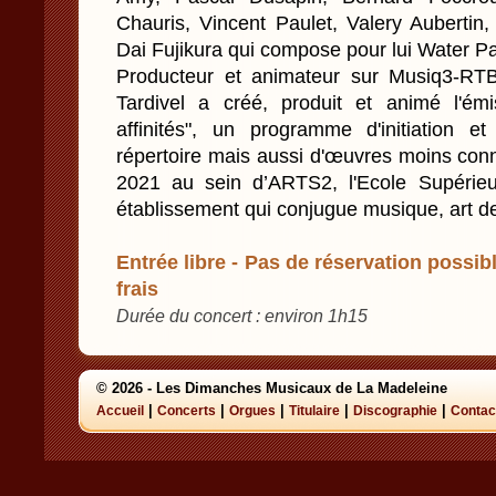
Chauris, Vincent Paulet, Valery Auberti
Dai Fujikura qui compose pour lui Water Pa
Producteur et animateur sur Musiq3-RT
Tardivel a créé, produit et animé l'ém
affinités", un programme d'initiation 
répertoire mais aussi d'œuvres moins conn
2021 au sein d’ARTS2, l'Ecole Supérie
établissement qui conjugue musique, art de 
Entrée libre - Pas de réservation possibl
frais
Durée du concert : environ 1h15
© 2026 - Les Dimanches Musicaux de La Madeleine
|
|
|
|
|
Accueil
Concerts
Orgues
Titulaire
Discographie
Contac