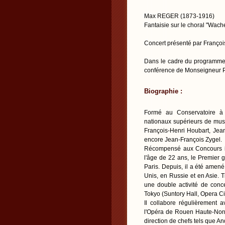
Max REGER (1873-1916)
Fantaisie sur le choral "Wache
Concert présenté par Franço
Dans le cadre du programme c
conférence de Monseigneur Pa
Biographie :
Formé au Conservatoire à 
nationaux supérieurs de mus
François-Henri Houbart, Jea
encore Jean-François Zygel.
Récompensé aux Concours int
l'âge de 22 ans, le Premier g
Paris. Depuis, il a été amen
Unis, en Russie et en Asie. 
une double activité de conc
Tokyo (Suntory Hall, Opera C
Il collabore régulièrement 
l'Opéra de Rouen Haute-Norm
direction de chefs tels que A