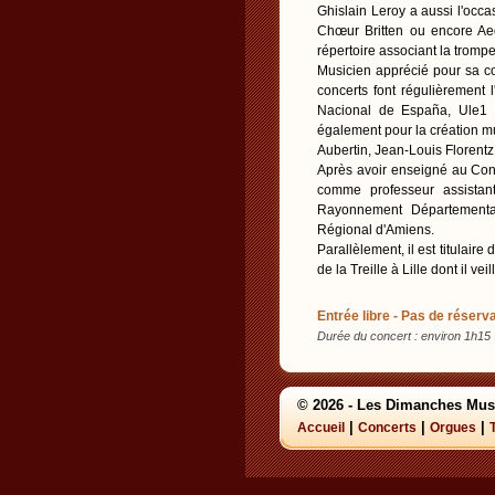
Ghislain Leroy a aussi l'occ
Chœur Britten ou encore Aed
répertoire associant la trompet
Musicien apprécié pour sa co
concerts font régulièrement 
Nacional de España, Ule1 Fi
également pour la création mu
Aubertin, Jean-Louis Florent
Après avoir enseigné au Cons
comme professeur assistan
Rayonnement Départemental
Régional d'Amiens.
Parallèlement, il est titulai
de la Treille à Lille dont il ve
Entrée libre - Pas de réserva
Durée du concert : environ 1h15
© 2026 - Les Dimanches Mus
|
|
|
Accueil
Concerts
Orgues