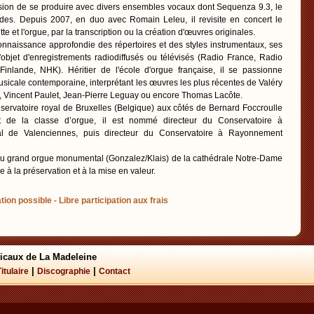
asion de se produire avec divers ensembles vocaux dont Sequenza 9.3, le
es. Depuis 2007, en duo avec Romain Leleu, il revisite en concert le
te et l'orgue, par la transcription ou la création d'œuvres originales.
nnaissance approfondie des répertoires et des styles instrumentaux, ses
l'objet d'enregistrements radiodiffusés ou télévisés (Radio France, Radio
nlande, NHK). Héritier de l'école d'orgue française, il se passionne
sicale contemporaine, interprétant les œuvres les plus récentes de Valéry
z, Vincent Paulet, Jean-Pierre Leguay ou encore Thomas Lacôte.
ervatoire royal de Bruxelles (Belgique) aux côtés de Bernard Foccroulle
t de la classe d’orgue, il est nommé directeur du Conservatoire à
 de Valenciennes, puis directeur du Conservatoire à Rayonnement
re du grand orgue monumental (Gonzalez/Klais) de la cathédrale Notre-Dame
ille à la préservation et à la mise en valeur.
tion possible - Libre participation aux frais
icaux de La Madeleine
|
|
Titulaire
Discographie
Contact