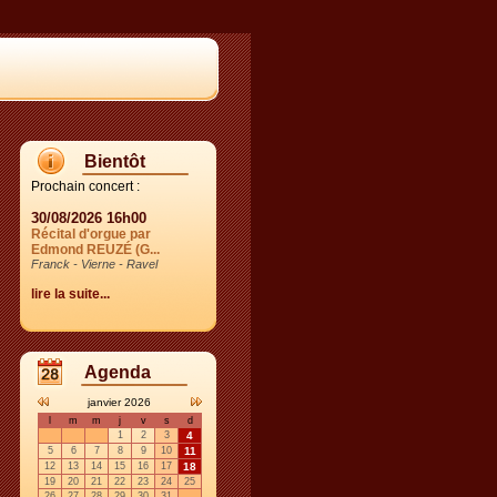
Bientôt
Prochain concert :
30/08/2026 16h00
Récital d'orgue par
Edmond REUZÉ (G...
Franck - Vierne - Ravel
lire la suite...
Agenda
janvier 2026
l
m
m
j
v
s
d
1
2
3
4
5
6
7
8
9
10
11
12
13
14
15
16
17
18
19
20
21
22
23
24
25
26
27
28
29
30
31