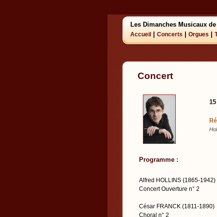
Les Dimanches Musicaux de
|
|
|
Accueil
Concerts
Orgues
Concert
15
Ré
Hol
Programme :
Alfred HOLLINS (1865-1942)
Concert Ouverture n° 2
César FRANCK (1811-1890)
Choral n° 2