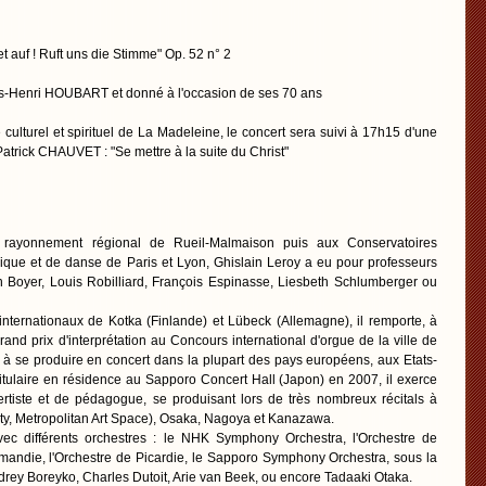
t auf ! Ruft uns die Stimme" Op. 52 n° 2
is-Henri HOUBART et donné à l'occasion de ses 70 ans
ulturel et spirituel de La Madeleine, le concert sera suivi à 17h15 d'une
trick CHAUVET : "Se mettre à la suite du Christ"
rayonnement régional de Rueil-Malmaison puis aux Conservatoires
ique et de danse de Paris et Lyon, Ghislain Leroy a eu pour professeurs
n Boyer, Louis Robilliard, François Espinasse, Liesbeth Schlumberger ou
ernationaux de Kotka (Finlande) et Lübeck (Allemagne), il remporte, à
rand prix d'interprétation au Concours international d'orgue de la ville de
é à se produire en concert dans la plupart des pays européens, aux Etats-
Titulaire en résidence au Sapporo Concert Hall (Japon) en 2007, il exerce
ertiste et de pédagogue, se produisant lors de très nombreux récitals à
ity, Metropolitan Art Space), Osaka, Nagoya et Kanazawa.
avec différents orchestres : le NHK Symphony Orchestra, l'Orchestre de
andie, l'Orchestre de Picardie, le Sapporo Symphony Orchestra, sous la
ndrey Boreyko, Charles Dutoit, Arie van Beek, ou encore Tadaaki Otaka.