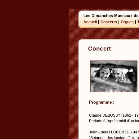
Les Dimanches Musicaux de
|
|
|
Accueil
Concerts
Orgues
Concert
Programme :
Claude DEBUSSY (1862 - 19
Prélude à l'après-midi d'un f
Jean-Louis FLORENTZ (1947 
"Seigneur des lumières" extr