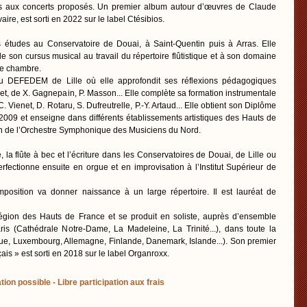
s aux concerts proposés. Un premier album autour d’œuvres de Claude
re, est sorti en 2022 sur le label Ctésibios.
es études au Conservatoire de Douai, à Saint-Quentin puis à Arras. Elle
 son cursus musical au travail du répertoire flûtistique et à son domaine
de chambre.
u DEFEDEM de Lille où elle approfondit ses réflexions pédagogiques
t, de X. Gagnepain, P. Masson... Elle complète sa formation instrumentale
 Vienet, D. Rotaru, S. Dufreutrelle, P.-Y. Artaud... Elle obtient son Diplôme
n 2009 et enseigne dans différents établissements artistiques des Hauts de
sein de l’Orchestre Symphonique des Musiciens du Nord.
e, la flûte à bec et l’écriture dans les Conservatoires de Douai, de Lille ou
fectionne ensuite en orgue et en improvisation à l’Institut Supérieur de
mposition va donner naissance à un large répertoire. Il est lauréat de
égion des Hauts de France et se produit en soliste, auprès d’ensemble
ris (Cathédrale Notre-Dame, La Madeleine, La Trinité...), dans toute la
ique, Luxembourg, Allemagne, Finlande, Danemark, Islande...). Son premier
ais » est sorti en 2018 sur le label Organroxx.
tion possible - Libre participation aux frais