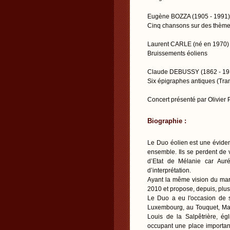
Eugène BOZZA (1905 - 1991)
Cinq chansons sur des thème
Laurent CARLE (né en 1970)
Bruissements éoliens
Claude DEBUSSY (1862 - 19
Six épigraphes antiques (Tran
Concert présenté par Olivier
Biographie :
Le Duo éolien est une éviden
ensemble. Ils se perdent de 
d’Etat de Mélanie car Aur
d’interprétation.
Ayant la même vision du maria
2010 et propose, depuis, plu
Le Duo a eu l'occasion de se
Luxembourg, au Touquet, Mared
Louis de la Salpêtrière, ég
occupant une place importan