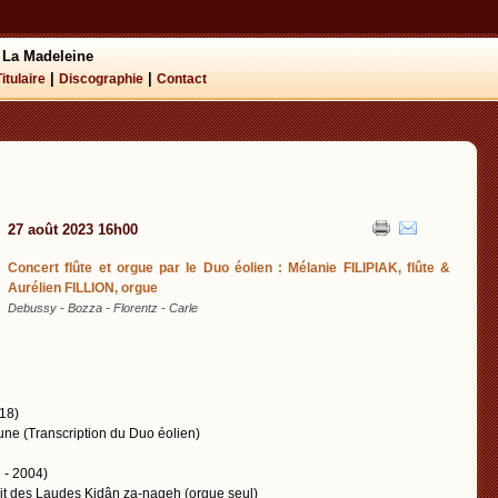
 La Madeleine
|
|
Titulaire
Discographie
Contact
27 août 2023 16h00
Concert flûte et orgue par le Duo éolien : Mélanie FILIPIAK, flûte &
Aurélien FILLION, orgue
Debussy - Bozza - Florentz - Carle
18)
aune (Transcription du Duo éolien)
- 2004)
ait des Laudes Kidân za-nageh (orgue seul)