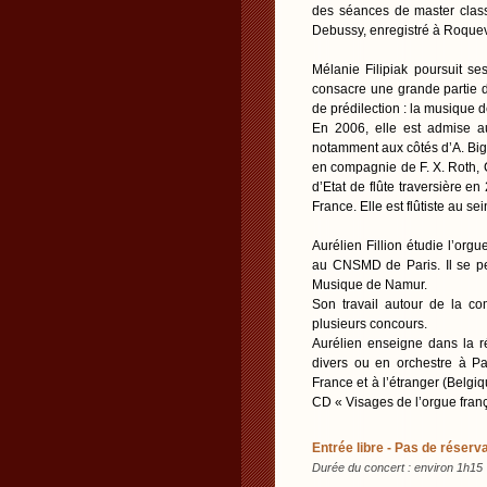
des séances de master clas
Debussy, enregistré à Roquevai
Mélanie Filipiak poursuit s
consacre une grande partie de
de prédilection : la musique 
En 2006, elle est admise a
notamment aux côtés d’A. Bige
en compagnie de F. X. Roth, C.
d’Etat de flûte traversière e
France. Elle est flûtiste au 
Aurélien Fillion étudie l’orgu
au CNSMD de Paris. Il se per
Musique de Namur.
Son travail autour de la co
plusieurs concours.
Aurélien enseigne dans la r
divers ou en orchestre à Pa
France et à l’étranger (Belg
CD « Visages de l’orgue franç
Entrée libre - Pas de réserva
Durée du concert : environ 1h15