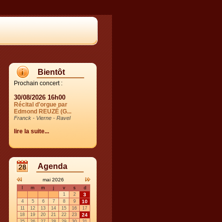
Bientôt
Prochain concert :
30/08/2026 16h00
Récital d'orgue par
Edmond REUZÉ (G...
Franck - Vierne - Ravel
lire la suite...
Agenda
mai 2026
l
m
m
j
v
s
d
1
2
3
4
5
6
7
8
9
10
11
12
13
14
15
16
17
18
19
20
21
22
23
24
25
26
27
28
29
30
31