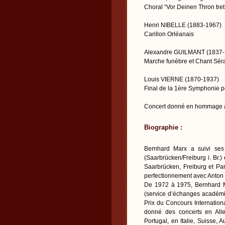
Choral “Vor Deinen Thron tret
Henri NIBELLE (1883-1967)
Carillon Orléanais
Alexandre GUILMANT (1837-
Marche funèbre et Chant Sér
Louis VIERNE (1870-1937)
Final de la 1ère Symphonie p
Concert donné en hommage à
Biographie :
Bernhard Marx a suivi ses
(Saarbrücken/Freiburg i. Br.)
Saarbrücken, Freiburg et Par
perfectionnement avec Anton H
De 1972 à 1975, Bernhard M
(service d’échanges académi
Prix du Concours Internation
donné des concerts en All
Portugal, en Italie, Suisse,