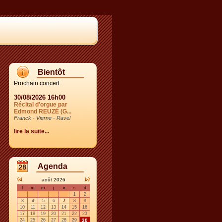
Bientôt
Prochain concert :
30/08/2026 16h00
Récital d'orgue par
Edmond REUZÉ (G...
Franck - Vierne - Ravel
lire la suite...
Agenda
août 2026
l
m
m
j
v
s
d
1
2
3
4
5
6
7
8
9
10
11
12
13
14
15
16
17
18
19
20
21
22
23
24
25
26
27
28
29
30