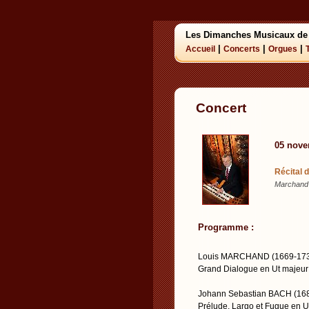
Les Dimanches Musicaux de
|
|
|
Accueil
Concerts
Orgues
Concert
05 nove
Récital 
Marchand -
Programme :
Louis MARCHAND (1669-17
Grand Dialogue en Ut majeur
Johann Sebastian BACH (16
Prélude, Largo et Fugue en 