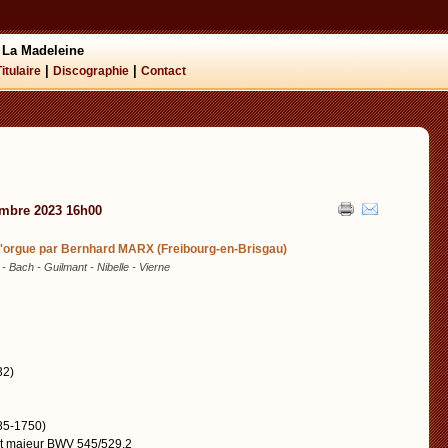
 La Madeleine
|
|
Titulaire
Discographie
Contact
mbre 2023 16h00
d'orgue par Bernhard MARX (Freibourg-en-Brisgau)
 Bach - Guilmant - Nibelle - Vierne
32)
85-1750)
Ut majeur BWV 545/529.2