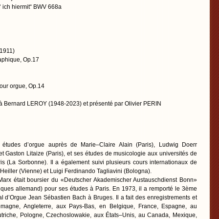
‘ ich hiermit“ BWV 668a
1911)
aphique, Op.17
our orgue, Op.14
 Bernard LEROY (1948-2023) et présenté par Olivier PERIN
 études d’orgue auprès de Marie–Claire Alain (Paris), Ludwig Doerr
 et Gaston Litaize (Paris), et ses études de musicologie aux universités de
is (La Sorbonne). Il a également suivi plusieurs cours internationaux de
eiller (Vienne) et Luigi Ferdinando Tagliavini (Bologna).
arx était boursier du «Deutscher Akademischer Austauschdienst Bonn»
ques allemand) pour ses études à Paris. En 1973, il a remporté le 3ème
al d’Orgue Jean Sébastien Bach à Bruges. Il a fait des enregistrements et
emagne, Angleterre, aux Pays-Bas, en Belgique, France, Espagne, au
 Autriche, Pologne, Czechoslowakie, aux États–Unis, au Canada, Mexique,