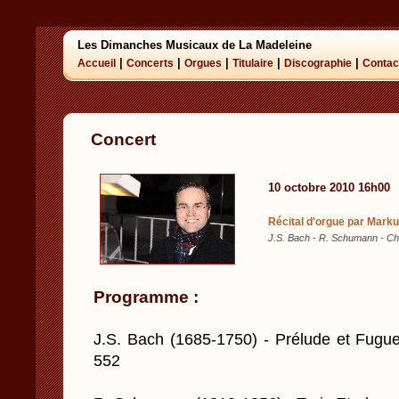
Les Dimanches Musicaux de La Madeleine
|
|
|
|
|
Accueil
Concerts
Orgues
Titulaire
Discographie
Contac
Concert
10 octobre 2010 16h00
Récital d'orgue par Mark
J.S. Bach - R. Schumann - Ch.M
Programme :
J.S. Bach (1685-1750) - Prélude et Fug
552