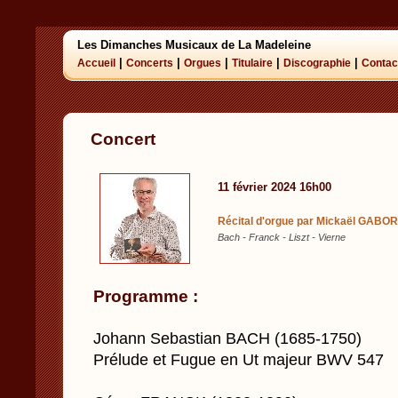
Les Dimanches Musicaux de La Madeleine
|
|
|
|
|
Accueil
Concerts
Orgues
Titulaire
Discographie
Contac
Concert
11 février 2024 16h00
Récital d'orgue par Mickaël GABOR
Bach - Franck - Liszt - Vierne
Programme :
Johann Sebastian BACH (1685-1750)
Prélude et Fugue en Ut majeur BWV 547