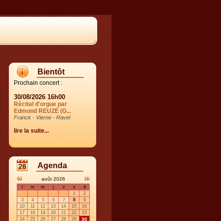
Bientôt
Prochain concert :
30/08/2026 16h00
Récital d'orgue par
Edmond REUZÉ (G...
Franck - Vierne - Ravel
lire la suite...
Agenda
août 2026
l
m
m
j
v
s
d
1
2
3
4
5
6
7
8
9
10
11
12
13
14
15
16
17
18
19
20
21
22
23
24
25
26
27
28
29
30