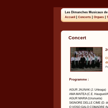
Les Dimanches Musicaux de
|
|
|
Accueil
Concerts
Orgues
Concert
2
C
d
P
Programme :
AGUR JAUNAK (J. Urteaga)
AMA MAITEA (C.E. Hauguel/A.
AGUR MARIA (Urunuela)
SIGNORE DELLE CIME (D. de
O VOSO GALO COMADRE (M.