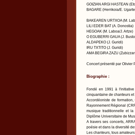
GOIZIAN ARGI HASTEAN (Etc
BAGARE (Herrikoia/E. Ugarte
BAKEAREN URTXOA (M. Labeg
LILI EDER BAT (A. Donostia)
HEGOAK (M. Laboa/J. Artze)
O EGUBERRI GAUA (J. Busto
ALDAPEKO (J. Guridi)
IRU TXTITO (J. Guridi)
AMA BEGIRA ZAZU (Zubizzarr
Concert présenté par Olivier 
Biographie :
Fondé en 1991 à l'initiati
cinquantaine de chanteurs et
Accordéoniste de formation,
Rayonnement Régional (CRR) 
musique traditionnelle et la
Diplôme Universitaire de Musi
A travers ses concerts, ARR
poésie et dans la diversité d
Les chanteurs, tous amateurs,