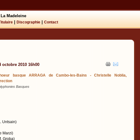
 La Madeleine
|
|
Titulaire
Discographie
Contact
4 octobre 2010 16h00
hoeur basque ARRAGA de Cambo-les-Bains - Christelle Noblia,
irection
olyphonies Basques
 Untsain)
 Marzi)
 Groba)