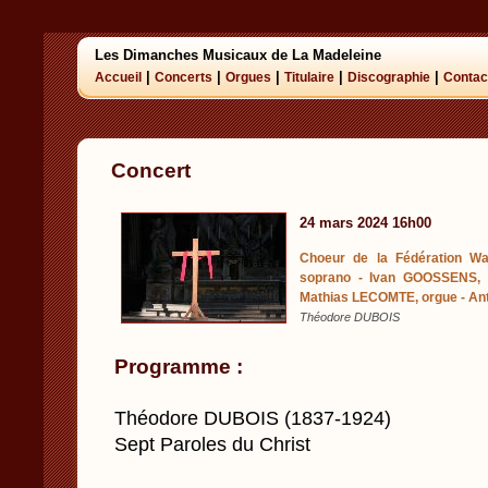
Les Dimanches Musicaux de La Madeleine
|
|
|
|
|
Accueil
Concerts
Orgues
Titulaire
Discographie
Contac
Concert
24 mars 2024 16h00
Choeur de la Fédération Wal
soprano - Ivan GOOSSENS, t
Mathias LECOMTE, orgue - An
Théodore DUBOIS
Programme :
Théodore DUBOIS (1837-1924)
Sept Paroles du Christ