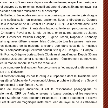
re pour cela qu’il ne cesse depuis lors de mettre en perspective musique et
et oeuvres de notre temps, et qu’il entreprend depuis 30 ans un travail sur
s et des pratiques musicales au fil des temps.
dile Bailleux. Ses études sont ainsi couronnées par un premier prix d’orgue
 une spécialisation en musique ancienne. Sous la direction de Georgie
rise à la tablature de B. Schmidt Le Jeune (1607). Sa rencontre avec Jean
r est également déterminante dans la poursuite de son parcours musical..
Christophe Revel a eu la joie de joue, entre autres, auprès de James
elle Desrocher, William Dongois, Eugène Green, Raphaele Kennedy,
insi qu’avec différents ensembles. Curieux de tous les genres musicaux,
ns les domaines de la musique ancienne que dans ceux de la musique
reux compositeurs qui écrivent pour lui tels que E. Tanguy, R. Campo, B.
lin Roche, Grégoire Lorieux Boris Clouteau et tant d'autres. Depuis 30 ans
positeur Jacques Lenot le conduit à explorer régulièrement de nouvelles
giner un monde sonore sans cesse renouvelé.
ans de nombreux festivals, en France comme à l’étranger, et a été amené à
e et la télévision.
ulièrement remarqués par la critique européenne dont le Troisième livre
egistér à l'abbaye de Royaumont (L'oiseau prophète éditeur) et le Second
enregistré à la cathédrale d'Auch.
aptitude de musique ancienne, il est le responsable pédagogique du
ienne du CRR de Paris, enseigne la basse continue et les répertoire
ôle Supérieur Paris-Boulogne-Billancourt) . Il dirige également le festival
l est titulaire du magnifique instrument Jean de Joyeuse de la cathédrale