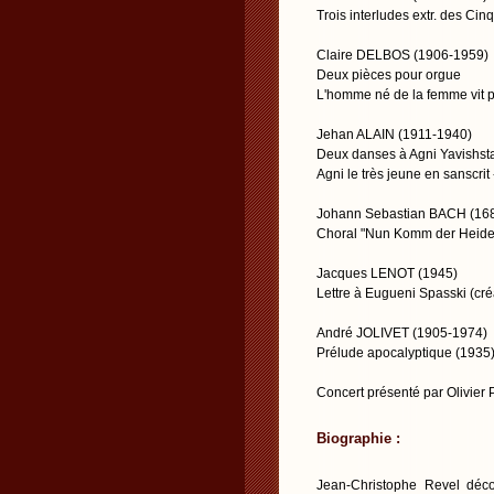
Trois interludes extr. des Cin
Claire DELBOS (1906-1959)
Deux pièces pour orgue
L'homme né de la femme vit pe
Jehan ALAIN (1911-1940)
Deux danses à Agni Yavishst
Agni le très jeune en sanscrit
Johann Sebastian BACH (16
Choral "Nun Komm der Heiden
Jacques LENOT (1945)
Lettre à Eugueni Spasski (cr
André JOLIVET (1905-1974)
Prélude apocalyptique (1935
Concert présenté par Olivier
Biographie :
Jean-Christophe Revel déco