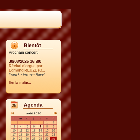
Bientôt
Prochain concert :
30/08/2026 16h00
Récital d'orgue par
Edmond REUZÉ (G...
Franck - Vierne - Ravel
lire la suite...
Agenda
août 2026
l
m
m
j
v
s
d
1
2
3
4
5
6
7
8
9
10
11
12
13
14
15
16
17
18
19
20
21
22
23
24
25
26
27
28
29
30