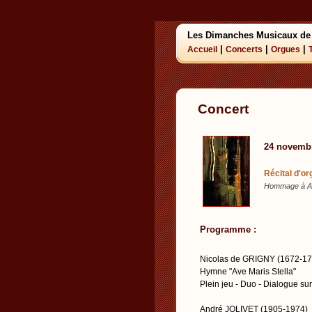
Les Dimanches Musicaux de
|
|
|
Accueil
Concerts
Orgues
Concert
24 novemb
Récital d'o
Hommage à And
Programme :
Nicolas de GRIGNY (1672-17
Hymne "Ave Maris Stella"
Plein jeu - Duo - Dialogue su
André JOLIVET (1905-1974)