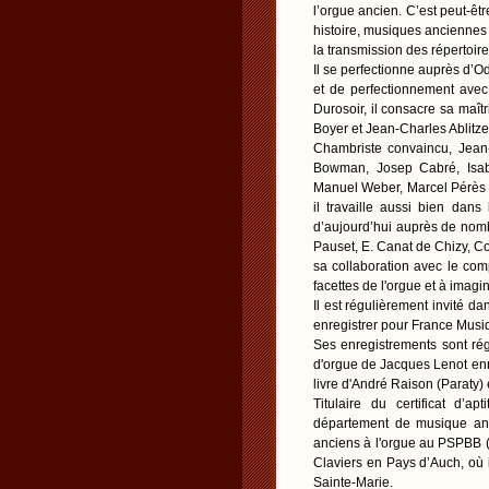
l’orgue ancien. C’est peut-êt
histoire, musiques anciennes 
la transmission des répertoire
Il se perfectionne auprès d’O
et de perfectionnement avec
Durosoir, il consacre sa maît
Boyer et Jean-Charles Ablitze
Chambriste convaincu, Jean-
Bowman, Josep Cabré, Isab
Manuel Weber, Marcel Pérès a
il travaille aussi bien da
d’aujourd’hui auprès de nomb
Pauset, E. Canat de Chizy, Co
sa collaboration avec le com
facettes de l'orgue et à ima
Il est régulièrement invité d
enregistrer pour France Musiqu
Ses enregistrements sont rég
d'orgue de Jacques Lenot enr
livre d'André Raison (Paraty) 
Titulaire du certificat d’
département de musique anc
anciens à l'orgue au PSPBB (P
Claviers en Pays d’Auch, où i
Sainte-Marie.