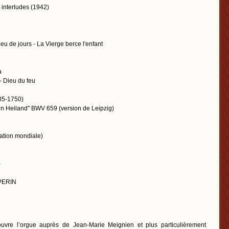
q interludes (1942)
u de jours - La Vierge berce l'enfant
a
 - Dieu du feu
85-1750)
 Heiland" BWV 659 (version de Leipzig)
éation mondiale)
)
 PERIN
uvre l’orgue auprès de Jean-Marie Meignien et plus particulièrement