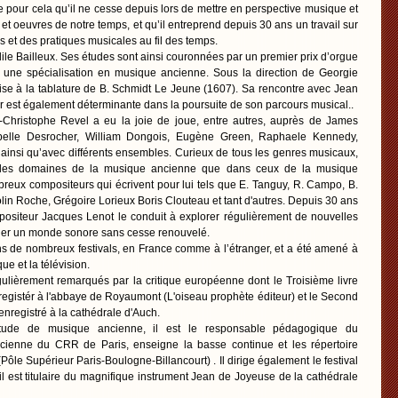
re pour cela qu’il ne cesse depuis lors de mettre en perspective musique et
et oeuvres de notre temps, et qu’il entreprend depuis 30 ans un travail sur
s et des pratiques musicales au fil des temps.
dile Bailleux. Ses études sont ainsi couronnées par un premier prix d’orgue
 une spécialisation en musique ancienne. Sous la direction de Georgie
rise à la tablature de B. Schmidt Le Jeune (1607). Sa rencontre avec Jean
r est également déterminante dans la poursuite de son parcours musical..
Christophe Revel a eu la joie de joue, entre autres, auprès de James
elle Desrocher, William Dongois, Eugène Green, Raphaele Kennedy,
insi qu’avec différents ensembles. Curieux de tous les genres musicaux,
ns les domaines de la musique ancienne que dans ceux de la musique
reux compositeurs qui écrivent pour lui tels que E. Tanguy, R. Campo, B.
lin Roche, Grégoire Lorieux Boris Clouteau et tant d'autres. Depuis 30 ans
positeur Jacques Lenot le conduit à explorer régulièrement de nouvelles
giner un monde sonore sans cesse renouvelé.
ans de nombreux festivals, en France comme à l’étranger, et a été amené à
e et la télévision.
ulièrement remarqués par la critique européenne dont le Troisième livre
egistér à l'abbaye de Royaumont (L'oiseau prophète éditeur) et le Second
enregistré à la cathédrale d'Auch.
aptitude de musique ancienne, il est le responsable pédagogique du
ienne du CRR de Paris, enseigne la basse continue et les répertoire
ôle Supérieur Paris-Boulogne-Billancourt) . Il dirige également le festival
l est titulaire du magnifique instrument Jean de Joyeuse de la cathédrale