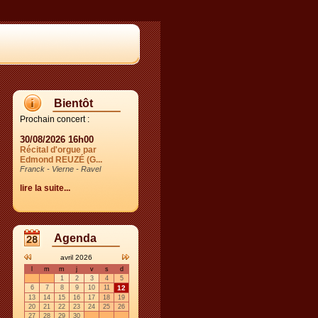
Bientôt
Prochain concert :
30/08/2026 16h00
Récital d'orgue par
Edmond REUZÉ (G...
Franck - Vierne - Ravel
lire la suite...
Agenda
avril 2026
l
m
m
j
v
s
d
1
2
3
4
5
6
7
8
9
10
11
12
13
14
15
16
17
18
19
20
21
22
23
24
25
26
27
28
29
30