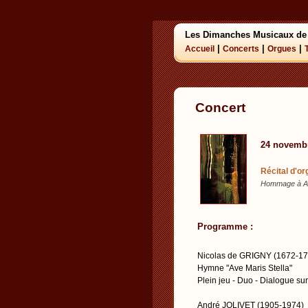
Les Dimanches Musicaux de
|
|
|
Accueil
Concerts
Orgues
Concert
24 novemb
Récital d'o
Hommage à And
Programme :
Nicolas de GRIGNY (1672-17
Hymne "Ave Maris Stella"
Plein jeu - Duo - Dialogue su
André JOLIVET (1905-1974)