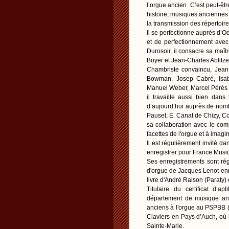
l’orgue ancien. C’est peut-êt
histoire, musiques anciennes 
la transmission des répertoire
Il se perfectionne auprès d’O
et de perfectionnement avec
Durosoir, il consacre sa maît
Boyer et Jean-Charles Ablitze
Chambriste convaincu, Jean-
Bowman, Josep Cabré, Isab
Manuel Weber, Marcel Pérès a
il travaille aussi bien da
d’aujourd’hui auprès de nomb
Pauset, E. Canat de Chizy, Co
sa collaboration avec le com
facettes de l'orgue et à ima
Il est régulièrement invité d
enregistrer pour France Musiqu
Ses enregistrements sont rég
d'orgue de Jacques Lenot enr
livre d'André Raison (Paraty) 
Titulaire du certificat d’
département de musique anc
anciens à l'orgue au PSPBB (P
Claviers en Pays d’Auch, où i
Sainte-Marie.