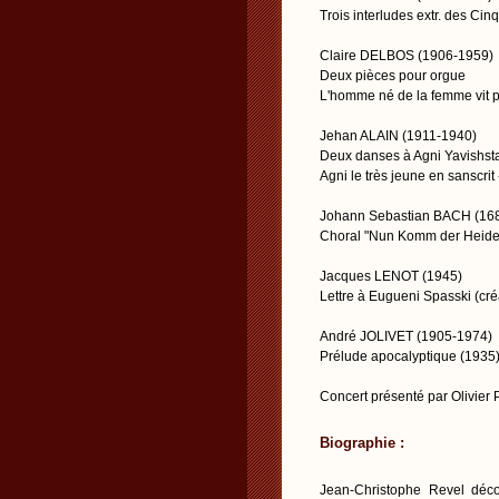
Trois interludes extr. des Cin
Claire DELBOS (1906-1959)
Deux pièces pour orgue
L'homme né de la femme vit pe
Jehan ALAIN (1911-1940)
Deux danses à Agni Yavishst
Agni le très jeune en sanscrit
Johann Sebastian BACH (16
Choral "Nun Komm der Heiden
Jacques LENOT (1945)
Lettre à Eugueni Spasski (cr
André JOLIVET (1905-1974)
Prélude apocalyptique (1935
Concert présenté par Olivier
Biographie :
Jean-Christophe Revel déco