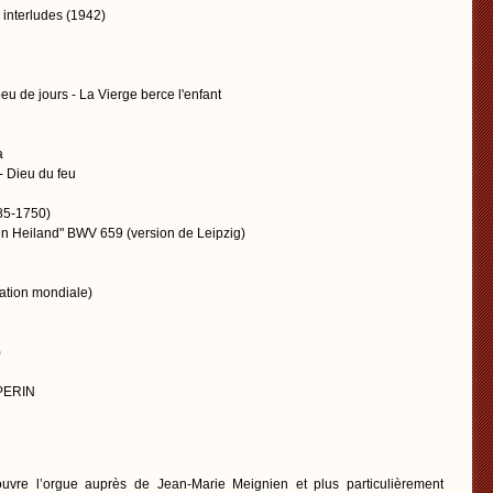
q interludes (1942)
u de jours - La Vierge berce l'enfant
a
 - Dieu du feu
85-1750)
 Heiland" BWV 659 (version de Leipzig)
éation mondiale)
)
 PERIN
uvre l’orgue auprès de Jean-Marie Meignien et plus particulièrement