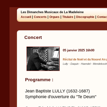
Les Dimanches Musicaux de La Madeleine
|
|
|
|
|
Accueil
Concerts
Orgues
Titulaire
Discographie
Contac
Concert
05 janvier 2025 16h00
Récital de Noël et du Nouvel An 
Lully - Daquin - Haendel - Mendelssoh
Programme :
Jean Baptiste LULLY (1632-1687)
Symphonie d'ouverture du "Te Deum"