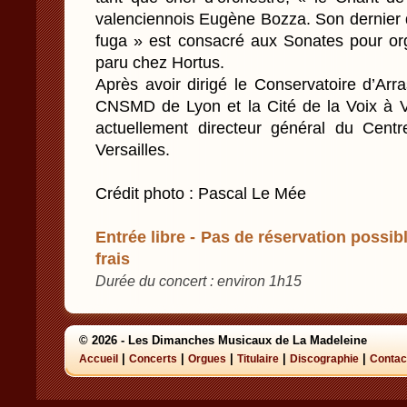
valenciennois Eugène Bozza. Son dernier d
fuga » est consacré aux Sonates pour o
paru chez Hortus.
Après avoir dirigé le Conservatoire d’Arr
CNSMD de Lyon et la Cité de la Voix à V
actuellement directeur général du Cen
Versailles.
Crédit photo : Pascal Le Mée
Entrée libre - Pas de réservation possibl
frais
Durée du concert : environ 1h15
© 2026 - Les Dimanches Musicaux de La Madeleine
|
|
|
|
|
Accueil
Concerts
Orgues
Titulaire
Discographie
Contac