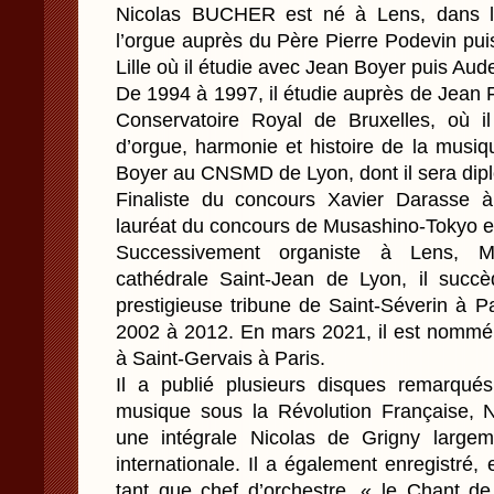
Nicolas BUCHER est né à Lens, dans le
l’orgue auprès du Père Pierre Podevin pui
Lille où il étudie avec Jean Boyer puis Au
De 1994 à 1997, il étudie auprès de Jean 
Conservatoire Royal de Bruxelles, où il
d’orgue, harmonie et histoire de la musiq
Boyer au CNSMD de Lyon, dont il sera dipl
Finaliste du concours Xavier Darasse à
lauréat du concours de Musashino-Tokyo e
Successivement organiste à Lens, M
cathédrale Saint-Jean de Lyon, il succ
prestigieuse tribune de Saint-Séverin à Pa
2002 à 2012. En mars 2021, il est nommé 
à Saint-Gervais à Paris.
Il a publié plusieurs disques remarqué
musique sous la Révolution Française, 
une intégrale Nicolas de Grigny largem
internationale. Il a également enregistré
tant que chef d’orchestre, « le Chant d