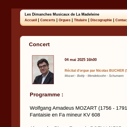
Les Dimanches Musicaux de La Madeleine
|
|
|
|
|
Accueil
Concerts
Orgues
Titulaire
Discographie
Contac
Concert
04 mai 2025 16h00
Récital d'orgue par Nicolas BUCHER (S
Mozart - Boëly - Mendelssohn - Schumann
Programme :
Wolfgang Amadeus MOZART (1756 - 1791
Fantaisie en Fa mineur KV 608