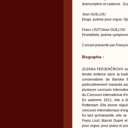
(transcription et cadence : Z
Jean GUILLOU
Eloge, poème pour orgue, Op
Franz LISZT/Jean GUILLOU
Prométhée, poème symphon
Concert présenté par Franç
Biographie :
ZUZANA FERJENČÍKOVÁ est un
tendre enfance dans la tradi
conservatoire de Banská B
particulièrement marquée par
plusieurs concours internatio
du Concours international d'
En automne 2021, elle a ét
Rotterdam. Elle donne régul
concours internationaux d'orgu
En tant qu'interprète, elle s
Franz Liszt, Marcel Dupré et
pour orgue, pour piano et pou