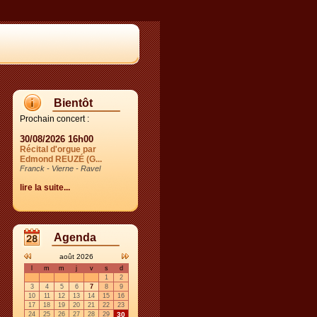
Bientôt
Prochain concert :
30/08/2026 16h00
Récital d'orgue par
Edmond REUZÉ (G...
Franck - Vierne - Ravel
lire la suite...
Agenda
août 2026
l
m
m
j
v
s
d
1
2
3
4
5
6
7
8
9
10
11
12
13
14
15
16
17
18
19
20
21
22
23
24
25
26
27
28
29
30