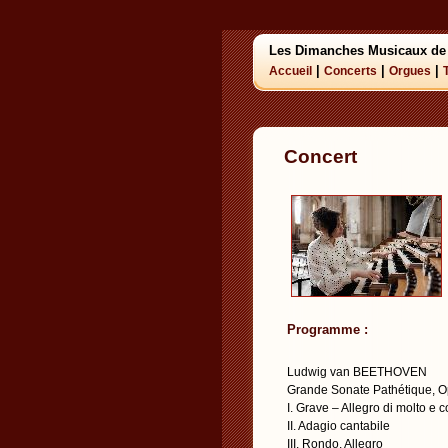
Les Dimanches Musicaux de
|
|
|
Accueil
Concerts
Orgues
Concert
Programme :
Ludwig van BEETHOVEN
Grande Sonate Pathétique, O
I. Grave – Allegro di molto e c
II. Adagio cantabile
III. Rondo. Allegro