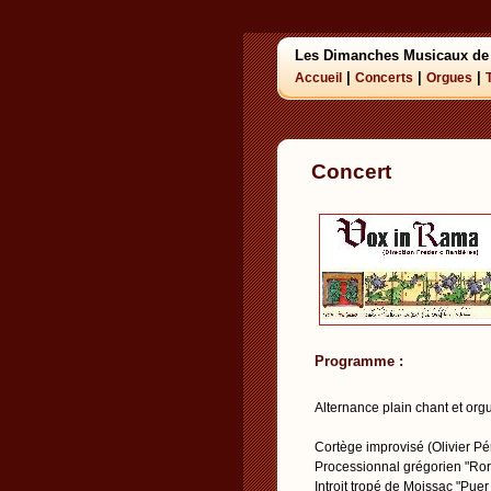
Les Dimanches Musicaux de
|
|
|
Accueil
Concerts
Orgues
Concert
Programme :
Alternance plain chant et org
Cortège improvisé (Olivier Pé
Processionnal grégorien "Ror
Introit tropé de Moissac "Puer