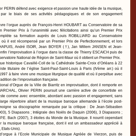
vier PERIN défend avec exigence et passion une haute idée de la musique,
 par le biais de ses activités pédagogiques et de son engagement
couvre l’orgue auprès de François-Henri HOUBART au Conservatoire de sa
un Premier Prix à l’unanimité avec félicitations ainsi qu’un Premier Prix
 complète sa formation auprès de Louis ROBILLIARD au Conservatoire
où il est récompensé par un Premier Prix de Perfectionnement, et lors
HAPUIS, André ISOIR, Jean BOYER (†), Jan Willem JANSEN et Jean-
enfin l’improvisation à l’orgue dans la classe de Thierry ESCAICH puis de
vatoire National de Région de Saint-Maur où il obtient un Premier Prix.
ue historique Cavaillé-Coll de la Cathédrale Sainte-Croix d’Orléans à 22
iste titulaire de l’église Saint-Paul-Saint-Louis à Paris (IVème arr.) où il
1997 à faire vivre une musique liturgique de qualité et où il perpétue avec
radition de l’improvisation française.
onal d’Orgue de la Ville de Biarritz en improvisation, dont il remporte en
ARCHAL, Olivier PERIN poursuit une carrière active de concertiste en
soliste comme avec ensemble, abordant avec passion et engagement, sans
 large répertoire allant de la musique baroque allemande à l’école post-
igne sa discographie remarquée par la critique : De Jean-Sébastien
03), 5 Diapasons ; Intégrale des Noëls de Daquin (2006), 3 Diapasons ;
P.E. Bach (2007), 3 étoiles du Monde de la Musique. Il nourrit cependant
pour la musique baroque française, dont il est un ambassadeur apprécié à
 Etats-Unis).
d’orgue à l’Ecole Municipale de Musique Agréée de Vierzon, puis de