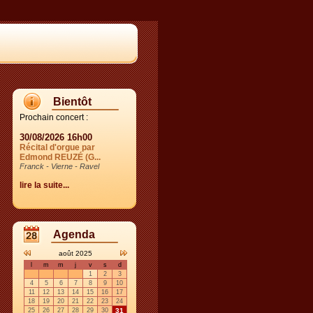
Bientôt
Prochain concert :
30/08/2026 16h00
Récital d'orgue par
Edmond REUZÉ (G...
Franck - Vierne - Ravel
lire la suite...
Agenda
août 2025
l
m
m
j
v
s
d
1
2
3
4
5
6
7
8
9
10
11
12
13
14
15
16
17
18
19
20
21
22
23
24
25
26
27
28
29
30
31