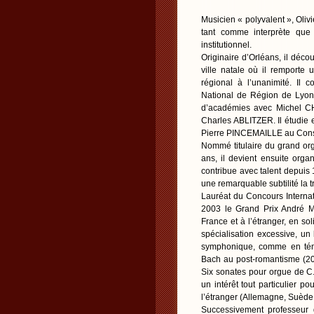
Musicien « polyvalent », Oli
tant comme interprète que
institutionnel.
Originaire d’Orléans, il dé
ville natale où il remporte 
régional à l’unanimité. Il
National de Région de Lyon 
d’académies avec Michel C
Charles ABLITZER. Il étudie 
Pierre PINCEMAILLE au Conser
Nommé titulaire du grand org
ans, il devient ensuite organ
contribue avec talent depuis 
une remarquable subtilité la t
Lauréat du Concours Internati
2003 le Grand Prix André M
France et à l’étranger, en 
spécialisation excessive, un
symphonique, comme en témo
Bach au post-romantisme (20
Six sonates pour orgue de C.
un intérêt tout particulier 
l’étranger (Allemagne, Suède,
Successivement professeur 