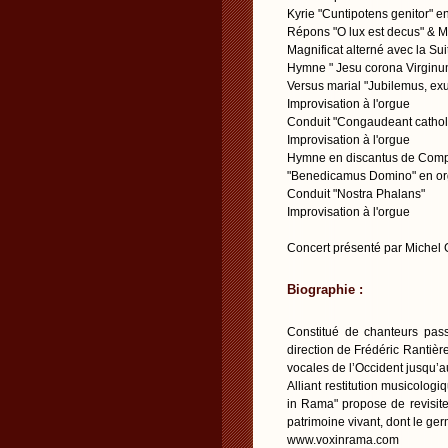
Kyrie "Cuntipotens genitor" 
Répons "O lux est decus" & M
Magnificat alterné avec la S
Hymne " Jesu corona Virginu
Versus marial "Jubilemus, ex
Improvisation à l'orgue
Conduit "Congaudeant catholi
Improvisation à l'orgue
Hymne en discantus de Compo
"Benedicamus Domino" en o
Conduit "Nostra Phalans"
Improvisation à l'orgue
Concert présenté par Michel 
Biographie :
Constitué de chanteurs pas
direction de Frédéric Rantièr
vocales de l’Occident jusqu’
Alliant restitution musicolog
in Rama" propose de revisite
patrimoine vivant, dont le germ
www.voxinrama.com