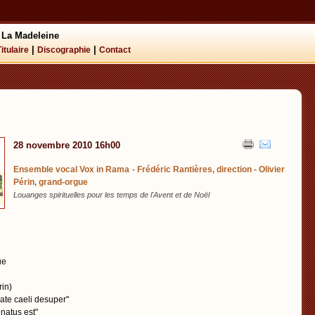
 La Madeleine
|
|
Titulaire
Discographie
Contact
28 novembre 2010 16h00
Ensemble vocal Vox in Rama - Frédéric Rantières, direction - Olivier
Périn, grand-orgue
Louanges spirituelles pour les temps de l'Avent et de Noël
ue
rin)
ate caeli desuper"
 natus est"