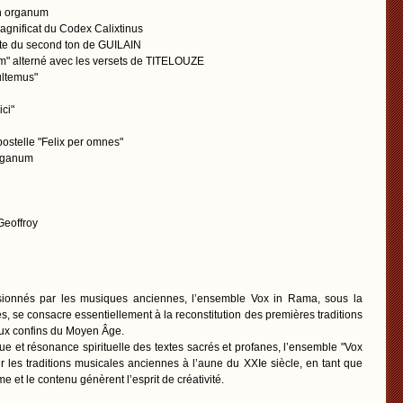
en organum
agnificat du Codex Calixtinus
uite du second ton de GUILAIN
m" alterné avec les versets de TITELOUZE
ultemus"
ci"
stelle "Felix per omnes"
rganum
Geoffroy
sionnés par les musiques anciennes, l’ensemble Vox in Rama, sous la
es, se consacre essentiellement à la reconstitution des premières traditions
aux confins du Moyen Âge.
ique et résonance spirituelle des textes sacrés et profanes, l’ensemble "Vox
r les traditions musicales anciennes à l’aune du XXIe siècle, en tant que
e et le contenu génèrent l’esprit de créativité.