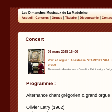
Les Dimanches Musicaux de La Madeleine
|
|
|
|
|
Accueil
Concerts
Orgues
Titulaire
Discographie
Contac
Concert
09 mars 2025 16h00
Voix et orgue : Anastasiia STAROSELSKA, 
orgue
Massenet - Andriessen - Duruflé - Zatulovsky - Latry
Programme :
Alternance chant grégorien & grand orgue
Olivier Latry (1962)