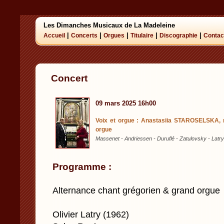
Les Dimanches Musicaux de La Madeleine
|
|
|
|
|
Accueil
Concerts
Orgues
Titulaire
Discographie
Contac
Concert
09 mars 2025 16h00
Voix et orgue : Anastasiia STAROSELSKA, 
orgue
Massenet - Andriessen - Duruflé - Zatulovsky - Latry
Programme :
Alternance chant grégorien & grand orgue
Olivier Latry (1962)