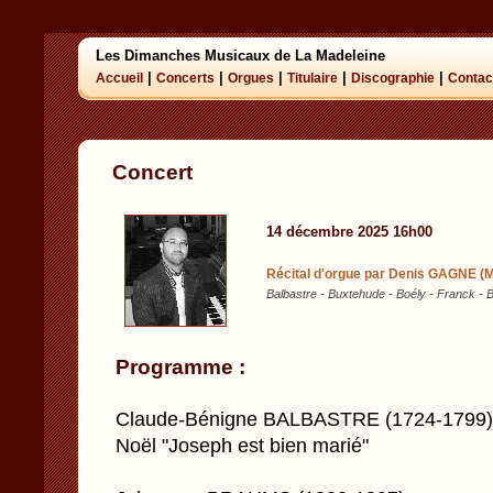
Les Dimanches Musicaux de La Madeleine
|
|
|
|
|
Accueil
Concerts
Orgues
Titulaire
Discographie
Contac
Concert
14 décembre 2025 16h00
Récital d'orgue par Denis GAGNE (M
Balbastre - Buxtehude - Boély - Franck -
Programme :
Claude-Bénigne BALBASTRE (1724-1799)
Noël "Joseph est bien marié"