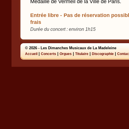
Médaille de Vermeil de la Ville de Paris.
Entrée libre - Pas de réservation possibl
frais
Durée du concert : environ 1h15
© 2026 - Les Dimanches Musicaux de La Madeleine
|
|
|
|
|
Accueil
Concerts
Orgues
Titulaire
Discographie
Contac