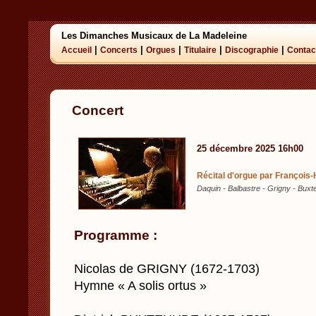
Les Dimanches Musicaux de La Madeleine
|
|
|
|
|
Accueil
Concerts
Orgues
Titulaire
Discographie
Contac
Concert
25 décembre 2025 16h00
Récital d'orgue par François
Daquin - Balbastre - Grigny - Buxt
Programme :
Nicolas de GRIGNY (1672-1703)
Hymne « A solis ortus »