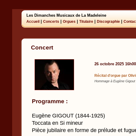
Les Dimanches Musicaux de La Madeleine
|
|
|
|
|
Accueil
Concerts
Orgues
Titulaire
Discographie
Contac
Concert
26 octobre 2025 16h00
Récital d'orgue par Oli
Hommage à Eugène Gigout 
Programme :
Eugène GIGOUT (1844-1925)
Toccata en Si mineur
Pièce jubilaire en forme de prélude et fugu