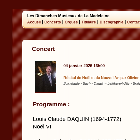
Les Dimanches Musicaux de La Madeleine
|
|
|
|
|
Accueil
Concerts
Orgues
Titulaire
Discographie
Contac
Concert
04 janvier 2026 16h00
Récital de Noël et du Nouvel An par Olivier
Buxtehude - Bach - Daquin - Lefébure-Wély - Brahm
Programme :
Louis Claude DAQUIN (1694-1772)
Noël VI