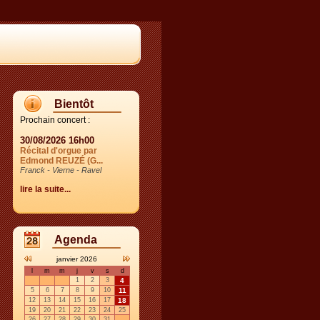
Bientôt
Prochain concert :
30/08/2026 16h00
Récital d'orgue par
Edmond REUZÉ (G...
Franck - Vierne - Ravel
lire la suite...
Agenda
janvier 2026
l
m
m
j
v
s
d
1
2
3
4
5
6
7
8
9
10
11
12
13
14
15
16
17
18
19
20
21
22
23
24
25
26
27
28
29
30
31