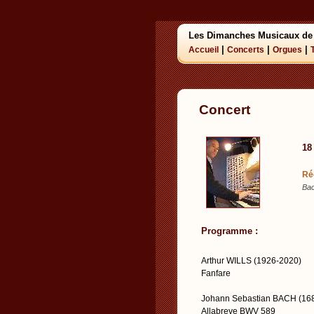
Les Dimanches Musicaux de
|
|
|
Accueil
Concerts
Orgues
Concert
18
Ré
Bac
Programme :
Arthur WILLS (1926-2020)
Fanfare
Johann Sebastian BACH (16
Allabreve BWV 589