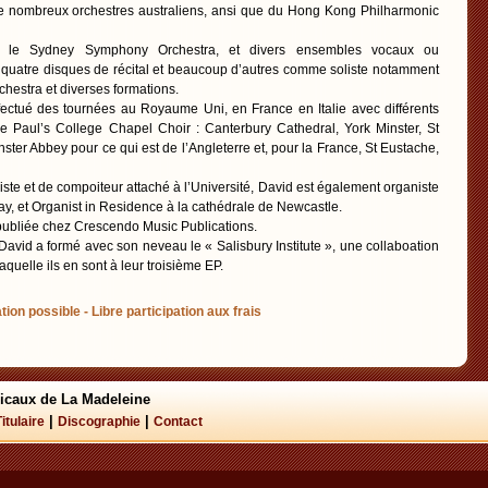
e de nombreux orchestres australiens, ansi que du Hong Kong Philharmonic
ec le Sydney Symphony Orchestra, et divers ensembles vocaux ou
ré quatre disques de récital et beaucoup d’autres comme soliste notamment
estra et diverses formations.
ectué des tournées au Royaume Uni, en France en Italie avec différents
le Paul’s College Chapel Choir : Canterbury Cathedral, York Minster, St
ter Abbey pour ce qui est de l’Angleterre et, pour la France, St Eustache,
ste et de compoiteur attaché à l’Université, David est également organiste
ay, et Organist in Residence à la cathédrale de Newcastle.
publiée chez Crescendo Music Publications.
avid a formé avec son neveau le « Salisbury Institute », une collaboation
quelle ils en sont à leur troisième EP.
tion possible - Libre participation aux frais
icaux de La Madeleine
|
|
Titulaire
Discographie
Contact