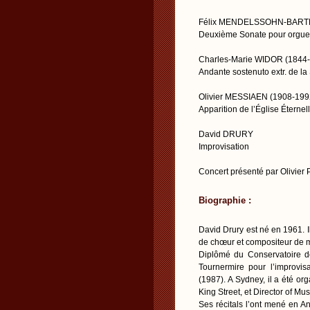
Félix MENDELSSOHN-BARTH
Deuxième Sonate pour orgue
Charles-Marie WIDOR (1844
Andante sostenuto extr. de l
Olivier MESSIAEN (1908-199
Apparition de l’Église Éternel
David DRURY
Improvisation
Concert présenté par Olivier
Biographie :
David Drury est né en 1961. Il
de chœur et compositeur de 
Diplômé du Conservatoire de
Tournermire pour l’improvis
(1987). A Sydney, il a été or
King Street, et Director of Mu
Ses récitals l’ont mené en 