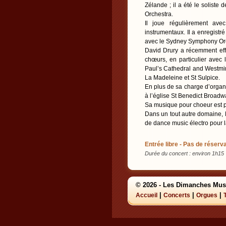
Zélande ; il a été le solist
Orchestra.
Il joue régulièrement av
instrumentaux. Il a enregist
avec le Sydney Symphony Orch
David Drury a récemment eff
chœurs, en particulier avec 
Paul’s Cathedral and Westmins
La Madeleine et St Sulpice.
En plus de sa charge d’organi
à l’église St Benedict Broadw
Sa musique pour choeur est 
Dans un tout autre domaine, D
de dance music électro pour la
Entrée libre - Pas de réserva
Durée du concert : environ 1h15
© 2026 - Les Dimanches Mus
|
|
|
Accueil
Concerts
Orgues